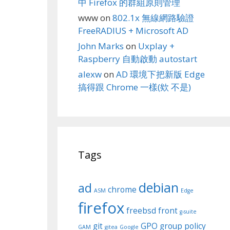
中 Firefox 的群組原則管理
www
on
802.1x 無線網路驗證
FreeRADIUS + Microsoft AD
John Marks
on
Uxplay +
Raspberry 自動啟動 autostart
alexw
on
AD 環境下把新版 Edge
搞得跟 Chrome 一樣(欸 不是)
Tags
debian
ad
chrome
ASM
Edge
firefox
freebsd
front
g-suite
git
GPO
group policy
GAM
gitea
Google