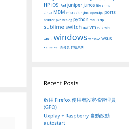
HP
iOS
juniper
junos
IPad
librenms
MDM
ports
Linux
microbit
nginx
opensips
python
printer
pve.xcp-ng
radius
sip
sublime
switch
vm
uwf
voip
win
windows
wsus
win10
winsows
xenserver
新分頁
群組原則
Recent Posts
啟用 Firefox 使用者設定檔管理員
(GPO)
Uxplay + Raspberry 自動啟動
autostart