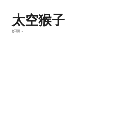
Skip
to
太空猴子
content
好喔~