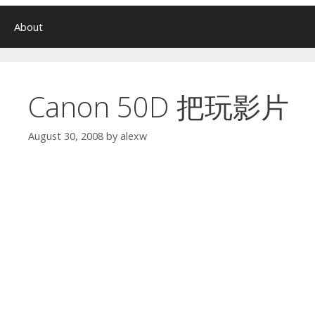
About
Canon 50D 把玩影片
August 30, 2008
by
alexw