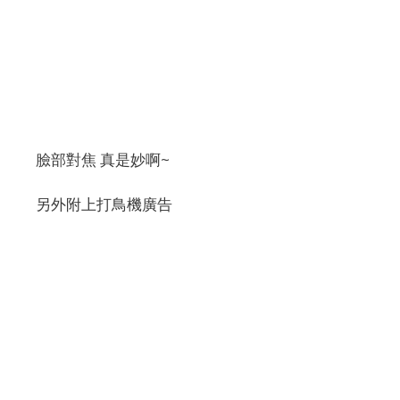
臉部對焦 真是妙啊~
另外附上打鳥機廣告