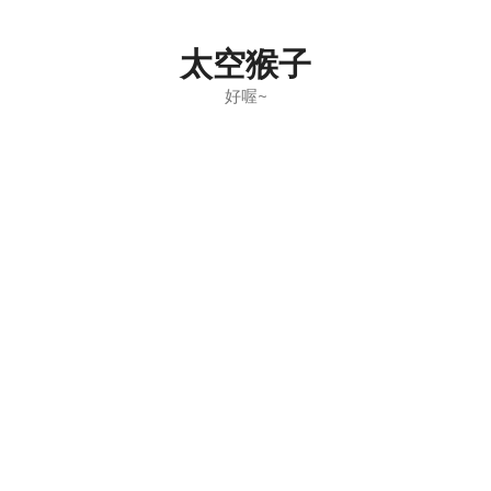
Skip
to
太空猴子
content
好喔~