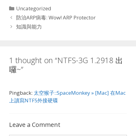
Categories
Uncategorized
防治ARP病毒: Wow! ARP Protector
知識與能力
1 thought on “NTFS-3G 1.2918 出
囉~”
Pingback:
太空猴子::SpaceMonkey » [Mac] 在Mac
上讀寫NTFS外接硬碟
Leave a Comment