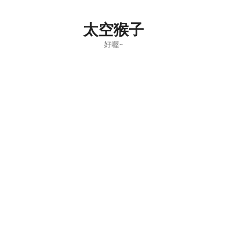
Skip
to
太空猴子
content
好喔~