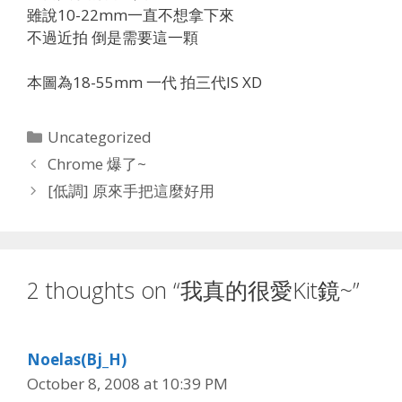
雖說10-22mm一直不想拿下來
不過近拍 倒是需要這一顆
本圖為18-55mm 一代 拍三代IS XD
Categories
Uncategorized
Chrome 爆了~
[低調] 原來手把這麼好用
2 thoughts on “我真的很愛Kit鏡~”
Noelas(Bj_H)
October 8, 2008 at 10:39 PM