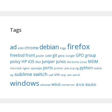
Tags
firefox
debian
ad
chrome
ASM
Edge
freebsd
front
git
GPO
group
g-suite
GAM
gitea
Google
policy
HP
iOS
juniper
junos
MDM
IPad
librenms
Linux
ports
python
microbit
nginx
opensips
printer
pve.xcp-ng
radius
sublime
switch
vm
sip
uwf
voip
win
win10
windows
wsus
winsows
xenserver
新分頁
群組原則