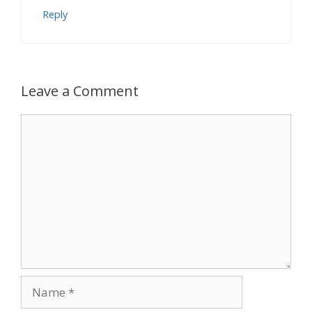
Reply
Leave a Comment
Comment
Name