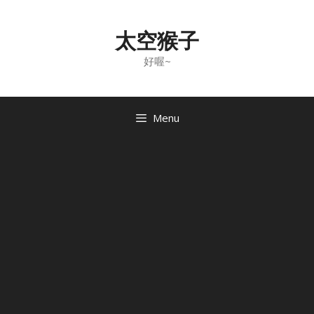
Skip
to
太空猴子
content
好喔~
Menu