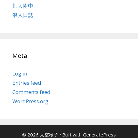
師大附中
浪人日誌
Meta
Log in
Entries feed
Comments feed
WordPress.org
© 2026 太空猴子
• Built with
GeneratePress