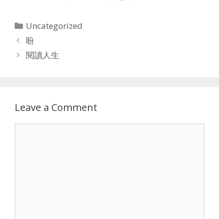
Categories
Uncategorized
盼
閱讀人生
Leave a Comment
Comment