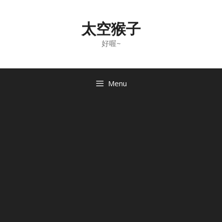
Skip
to
太空猴子
content
好喔~
Menu