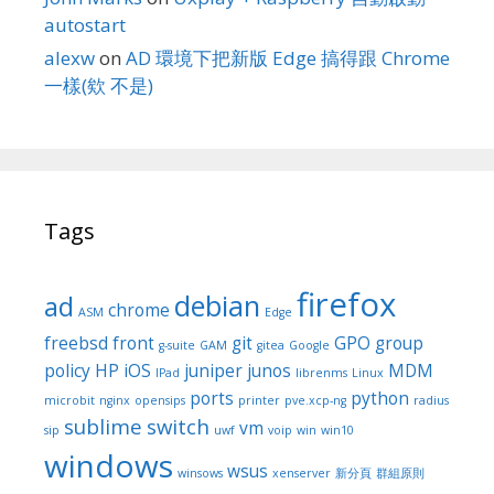
autostart
alexw
on
AD 環境下把新版 Edge 搞得跟 Chrome
一樣(欸 不是)
Tags
firefox
debian
ad
chrome
ASM
Edge
freebsd
front
git
GPO
group
g-suite
GAM
gitea
Google
policy
HP
iOS
juniper
junos
MDM
IPad
librenms
Linux
ports
python
microbit
nginx
opensips
printer
pve.xcp-ng
radius
sublime
switch
vm
sip
uwf
voip
win
win10
windows
wsus
winsows
xenserver
新分頁
群組原則