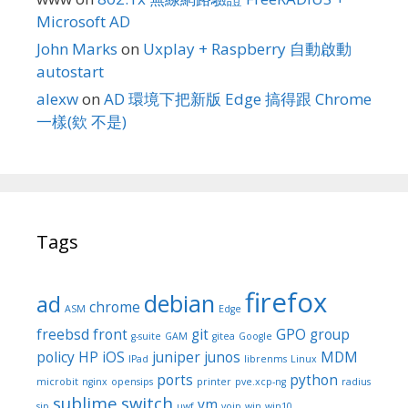
Microsoft AD
John Marks
on
Uxplay + Raspberry 自動啟動
autostart
alexw
on
AD 環境下把新版 Edge 搞得跟 Chrome
一樣(欸 不是)
Tags
firefox
debian
ad
chrome
ASM
Edge
freebsd
front
git
GPO
group
g-suite
GAM
gitea
Google
policy
HP
iOS
juniper
junos
MDM
IPad
librenms
Linux
ports
python
microbit
nginx
opensips
printer
pve.xcp-ng
radius
sublime
switch
vm
sip
uwf
voip
win
win10