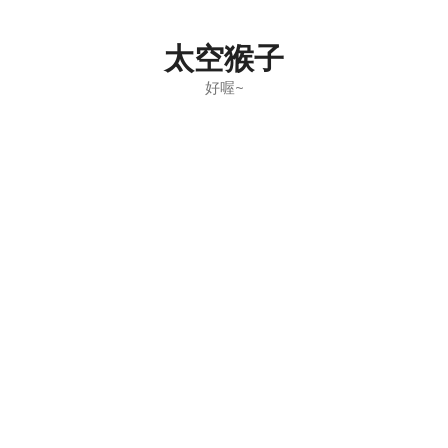
Skip
to
太空猴子
content
好喔~