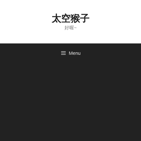
Skip
to
太空猴子
content
好喔~
Menu