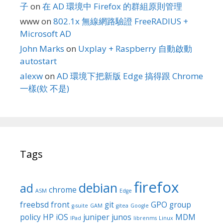
子
on
在 AD 環境中 Firefox 的群組原則管理
www
on
802.1x 無線網路驗證 FreeRADIUS +
Microsoft AD
John Marks
on
Uxplay + Raspberry 自動啟動
autostart
alexw
on
AD 環境下把新版 Edge 搞得跟 Chrome
一樣(欸 不是)
Tags
firefox
debian
ad
chrome
ASM
Edge
freebsd
front
git
GPO
group
g-suite
GAM
gitea
Google
policy
HP
iOS
juniper
junos
MDM
IPad
librenms
Linux