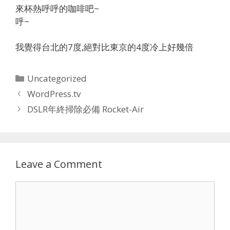
來杯熱呼呼的咖啡吧~
呼~
我覺得台北的7度,絕對比東京的4度冷上好幾倍
Categories
Uncategorized
WordPress.tv
DSLR年終掃除必備 Rocket-Air
Leave a Comment
Comment