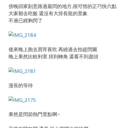
傍晚回家刻意路過最閃的地方,很可惜的正巧快六點
大家都去吃飯 還沒有大排長龍的景象
不過已經夠閃了
後來晚上跑去買宵夜吃 再繞過去拍超閃圖
晚上果然比較利害 排到轉角 還看不到盡頭
漫長的等待
果然是閃節熱門景點啊~