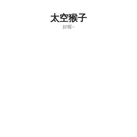
Skip
to
太空猴子
content
好喔~