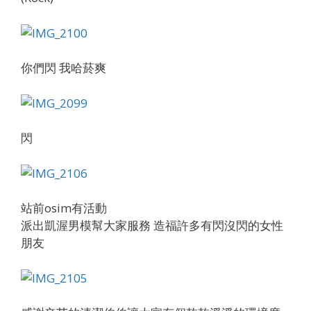
你們閃 我哈菸爽
閃
站前osim有活動
派出凱渥男模幫大家服務 造福許多有閃沒閃的女性
朋友