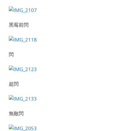
黑莓前閃
閃
超閃
無敵閃