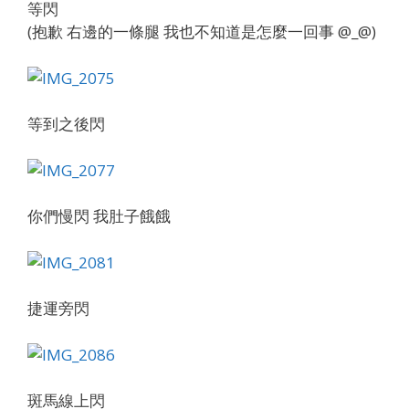
等閃
(抱歉 右邊的一條腿 我也不知道是怎麼一回事 @_@)
等到之後閃
你們慢閃 我肚子餓餓
捷運旁閃
斑馬線上閃