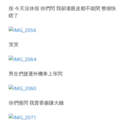
按 今天沒休假 你們閃 我卻連眼皮都不能閉 整個快
瞎了
哭哭
男生們捷運外機車上等閃
你們慢閃 我賣香腸賺大錢