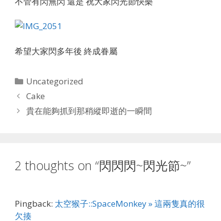
不管有閃無閃 還是 祝大家閃光節快樂
希望大家閃多年後 終成眷屬
Categories
Uncategorized
Cake
貴在能夠抓到那稍縱即逝的一瞬間
2 thoughts on “閃閃閃~閃光節~”
Pingback:
太空猴子::SpaceMonkey » 這兩隻真的很
欠揍