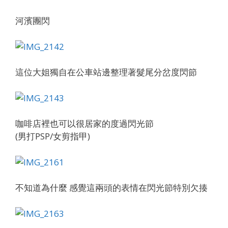
河濱團閃
這位大姐獨自在公車站邊整理著髮尾分岔度閃節
咖啡店裡也可以很居家的度過閃光節
(男打PSP/女剪指甲)
不知道為什麼 感覺這兩頭的表情在閃光節特別欠揍