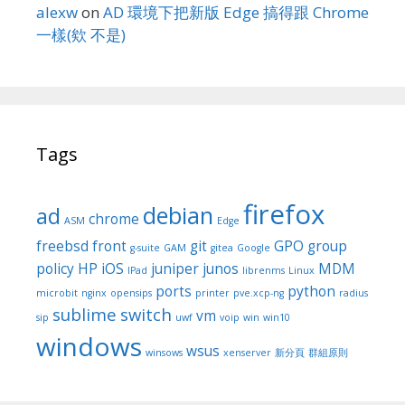
alexw
on
AD 環境下把新版 Edge 搞得跟 Chrome
一樣(欸 不是)
Tags
firefox
debian
ad
chrome
ASM
Edge
freebsd
front
git
GPO
group
g-suite
GAM
gitea
Google
policy
HP
iOS
juniper
junos
MDM
IPad
librenms
Linux
ports
python
microbit
nginx
opensips
printer
pve.xcp-ng
radius
sublime
switch
vm
sip
uwf
voip
win
win10
windows
wsus
winsows
xenserver
新分頁
群組原則