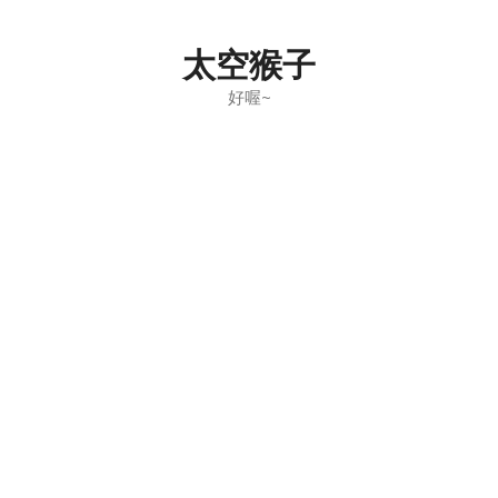
Skip
to
太空猴子
content
好喔~