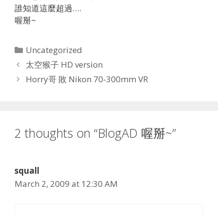
誰知道這麼超過….
喔掰~
Categories
Uncategorized
太空猴子 HD version
Horry哥 敗 Nikon 70-300mm VR
2 thoughts on “BlogAD 喔掰~”
squall
March 2, 2009 at 12:30 AM