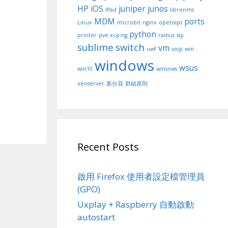
HP
iOS
juniper
junos
IPad
librenms
MDM
ports
Linux
microbit
nginx
opensips
python
printer
pve.xcp-ng
radius
sip
sublime
switch
vm
uwf
voip
win
windows
wsus
win10
winsows
xenserver
新分頁
群組原則
Recent Posts
啟用 Firefox 使用者設定檔管理員
(GPO)
Uxplay + Raspberry 自動啟動
autostart