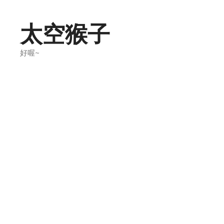
Skip
to
太空猴子
content
好喔~