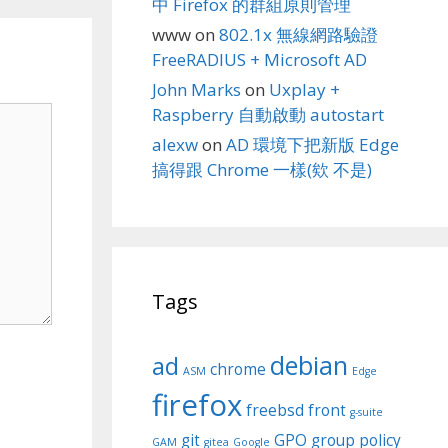
中 Firefox 的群組原則管理
www
on
802.1x 無線網路驗證
FreeRADIUS + Microsoft AD
John Marks
on
Uxplay +
Raspberry 自動啟動 autostart
alexw
on
AD 環境下把新版 Edge
搞得跟 Chrome 一樣(欸 不是)
Tags
debian
ad
chrome
ASM
Edge
firefox
freebsd
front
g-suite
git
GPO
group policy
GAM
gitea
Google