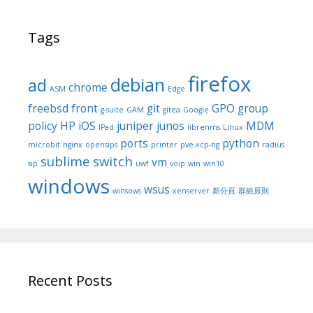
Tags
firefox
debian
ad
chrome
ASM
Edge
freebsd
front
git
GPO
group
g-suite
GAM
gitea
Google
policy
HP
iOS
juniper
junos
MDM
IPad
librenms
Linux
ports
python
microbit
nginx
opensips
printer
pve.xcp-ng
radius
sublime
switch
vm
sip
uwf
voip
win
win10
windows
wsus
winsows
xenserver
新分頁
群組原則
Recent Posts