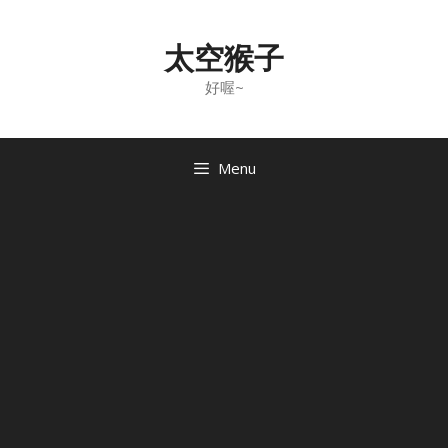
Skip
to
太空猴子
content
好喔~
Menu