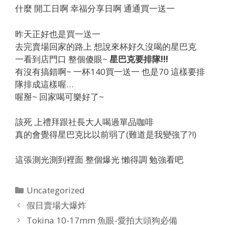
什麼 開工日啊 幸福分享日啊 通通買一送一
昨天正好也是買一送一
去完賣場回家的路上 想說來杯好久沒喝的星巴克
一看到店門口 整個傻眼~
星巴克要排隊!!!
有沒有搞錯啊~ 一杯140買一送一 也是70 這樣要排
隊排成這樣喔…
喔掰~ 回家喝可樂好了~
該死 上禮拜跟社長大人喝過單品咖啡
真的會覺得星巴克比以前弱了(難道是我變強了?!)
這張測光測到裡面 整個爆光 懶得調 勉強看吧
Categories
Uncategorized
假日賣場大爆炸
Tokina 10-17mm 魚眼-愛拍大頭狗必備