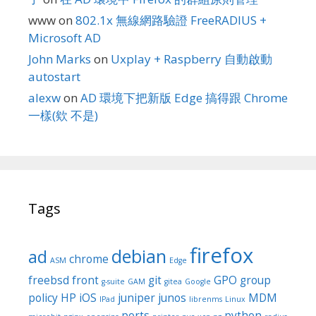
www
on
802.1x 無線網路驗證 FreeRADIUS +
Microsoft AD
John Marks
on
Uxplay + Raspberry 自動啟動
autostart
alexw
on
AD 環境下把新版 Edge 搞得跟 Chrome
一樣(欸 不是)
Tags
firefox
debian
ad
chrome
ASM
Edge
freebsd
front
git
GPO
group
g-suite
GAM
gitea
Google
policy
HP
iOS
juniper
junos
MDM
IPad
librenms
Linux
ports
python