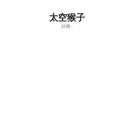
Skip
to
太空猴子
content
好喔~