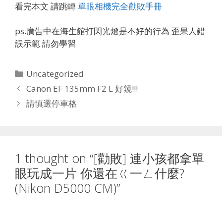
看完本文 請跳轉
單眼相機完全勸敗手冊
ps.廣告中在海生館打閃光燈是不好的行為 歪果人錯
誤示範 請勿學習
Categories
Uncategorized
Canon EF 135mm F2 L 好鏡!!!
請慎選停車格
1 thought on “[勸敗] 連小孩都拿單
眼玩成一片 你還在ㄍ一ㄥ什麼?
(Nikon D5000 CM)”