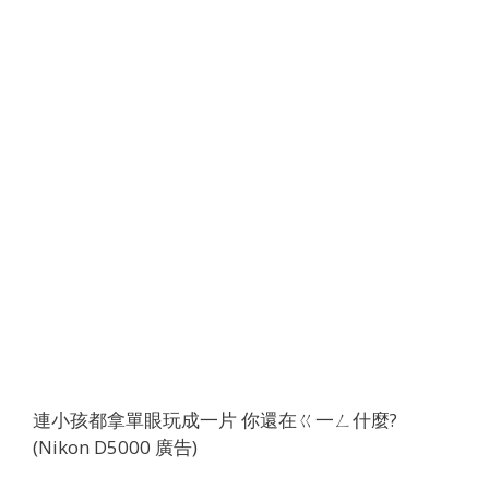
連小孩都拿單眼玩成一片 你還在ㄍ一ㄥ什麼?
(Nikon D5000 廣告)