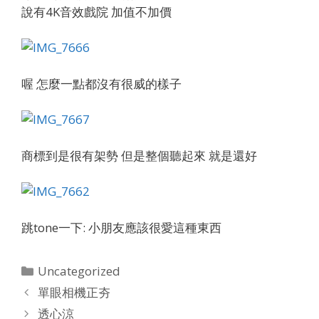
說有4K音效戲院 加值不加價
喔 怎麼一點都沒有很威的樣子
商標到是很有架勢 但是整個聽起來 就是還好
跳tone一下: 小朋友應該很愛這種東西
Categories
Uncategorized
單眼相機正夯
透心涼