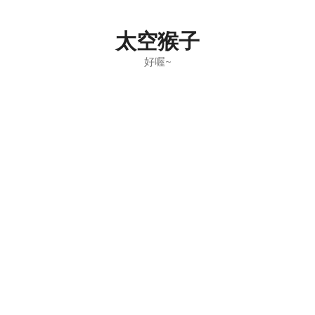
Skip
to
太空猴子
content
好喔~