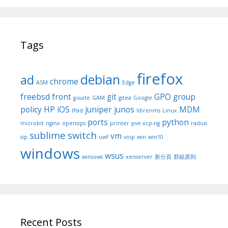
Tags
firefox
debian
ad
chrome
ASM
Edge
freebsd
front
git
GPO
group
g-suite
GAM
gitea
Google
policy
HP
iOS
juniper
junos
MDM
IPad
librenms
Linux
ports
python
microbit
nginx
opensips
printer
pve.xcp-ng
radius
sublime
switch
vm
sip
uwf
voip
win
win10
windows
wsus
winsows
xenserver
新分頁
群組原則
Recent Posts