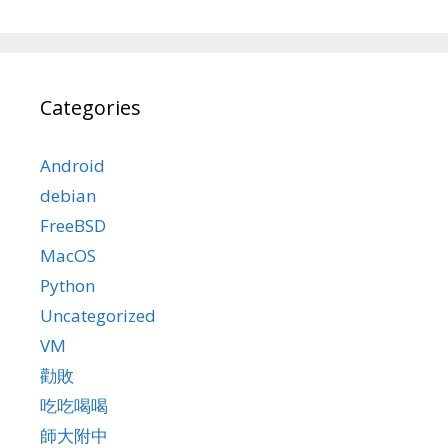
Categories
Android
debian
FreeBSD
MacOS
Python
Uncategorized
VM
勸敗
吃吃喝喝
師大附中