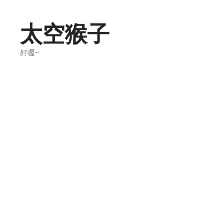
Skip
to
太空猴子
content
好喔~