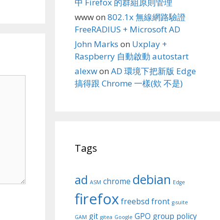
中 Firefox 的群組原則管理
www
on
802.1x 無線網路驗證
FreeRADIUS + Microsoft AD
John Marks
on
Uxplay +
Raspberry 自動啟動 autostart
alexw
on
AD 環境下把新版 Edge
搞得跟 Chrome 一樣(欸 不是)
Tags
debian
ad
chrome
ASM
Edge
firefox
freebsd
front
g-suite
git
GPO
group policy
GAM
gitea
Google