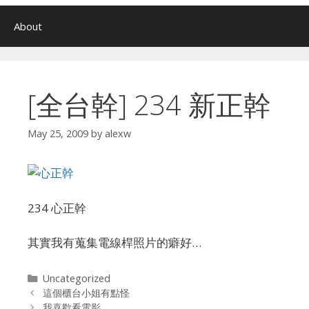
About
[全台幹] 234 新正幹
May 25, 2009
by
alexw
234 心正幹
其實我有蒐集電線桿照片的癖好…
Categories
Uncategorized
這個櫃台小姐有點怪
我喜歡看電影