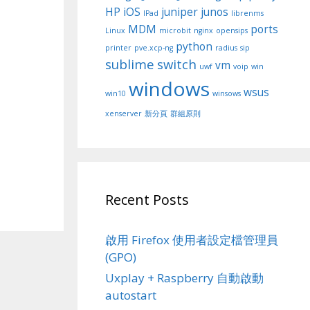
HP
iOS
juniper
junos
IPad
librenms
MDM
ports
Linux
microbit
nginx
opensips
python
printer
pve.xcp-ng
radius
sip
sublime
switch
vm
uwf
voip
win
windows
wsus
win10
winsows
xenserver
新分頁
群組原則
Recent Posts
啟用 Firefox 使用者設定檔管理員
(GPO)
Uxplay + Raspberry 自動啟動
autostart