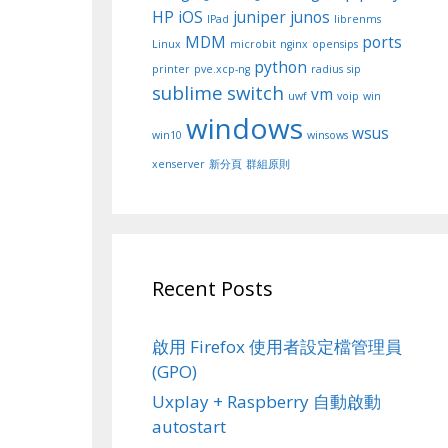
HP
iOS
juniper
junos
IPad
librenms
MDM
ports
Linux
microbit
nginx
opensips
python
printer
pve.xcp-ng
radius
sip
sublime
switch
vm
uwf
voip
win
windows
wsus
win10
winsows
xenserver
新分頁
群組原則
Recent Posts
啟用 Firefox 使用者設定檔管理員
(GPO)
Uxplay + Raspberry 自動啟動
autostart