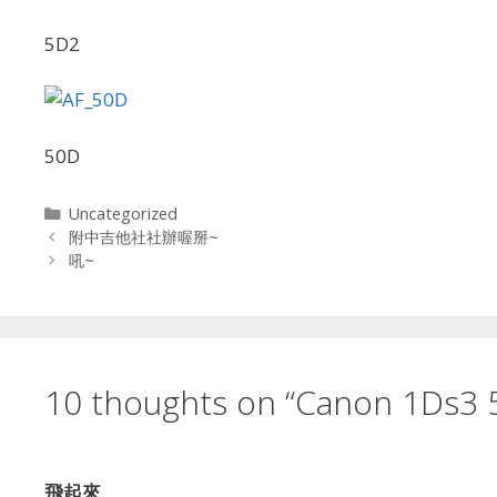
5D2
50D
Categories
Uncategorized
附中吉他社社辦喔掰~
吼~
10 thoughts on “Canon 1D
飛起來