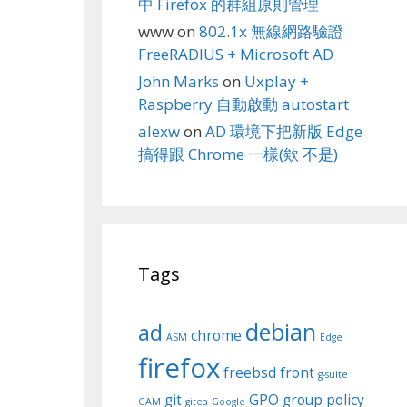
中 Firefox 的群組原則管理
www
on
802.1x 無線網路驗證
FreeRADIUS + Microsoft AD
John Marks
on
Uxplay +
Raspberry 自動啟動 autostart
alexw
on
AD 環境下把新版 Edge
搞得跟 Chrome 一樣(欸 不是)
Tags
debian
ad
chrome
ASM
Edge
firefox
freebsd
front
g-suite
git
GPO
group policy
GAM
gitea
Google