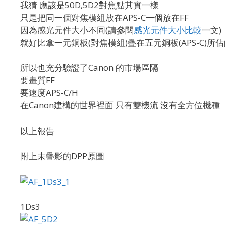
我猜 應該是50D,5D2對焦點其實一樣
只是把同一個對焦模組放在APS-C一個放在FF
因為感光元件大小不同(請參閱
感光元件大小比較
一文)
就好比拿一元銅板(對焦模組)疊在五元銅板(APS-C)所
所以也充分驗證了Canon 的市場區隔
要畫質FF
要速度APS-C/H
在Canon建構的世界裡面 只有雙機流 沒有全方位機種
以上報告
附上未疊影的DPP原圖
1Ds3