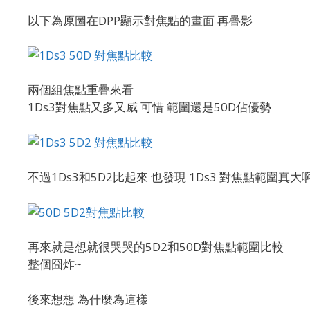
以下為原圖在DPP顯示對焦點的畫面 再疊影
兩個組焦點重疊來看
1Ds3對焦點又多又威 可惜 範圍還是50D佔優勢
不過1Ds3和5D2比起來 也發現 1Ds3 對焦點範圍真大
再來就是想就很哭哭的5D2和50D對焦點範圍比較
整個囧炸~
後來想想 為什麼為這樣