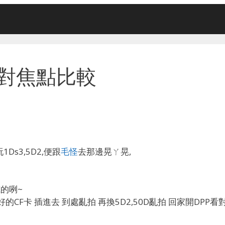
0D 對焦點比較
s3,5D2,便跟
毛怪
去那邊晃ㄚ晃,
的咧~
的CF卡 插進去 到處亂拍 再換5D2,50D亂拍 回家開DPP看