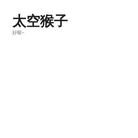
Skip
to
太空猴子
content
好喔~