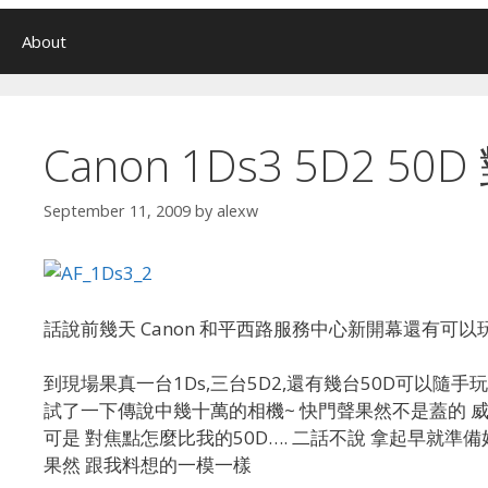
About
Canon 1Ds3 5D2 5
September 11, 2009
by
alexw
話說前幾天 Canon 和平西路服務中心新開幕還有可以玩1D
到現場果真一台1Ds,三台5D2,還有幾台50D可以隨手玩
試了一下傳說中幾十萬的相機~ 快門聲果然不是蓋的 威
可是 對焦點怎麼比我的50D…. 二話不說 拿起早就準備好
果然 跟我料想的一模一樣