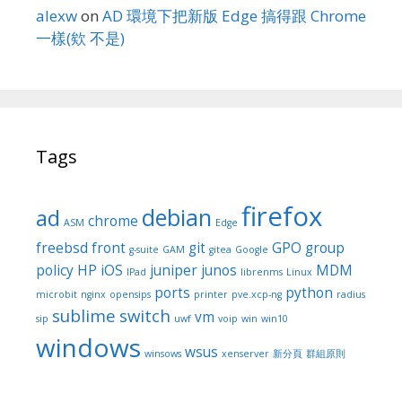
alexw
on
AD 環境下把新版 Edge 搞得跟 Chrome
一樣(欸 不是)
Tags
firefox
debian
ad
chrome
ASM
Edge
freebsd
front
git
GPO
group
g-suite
GAM
gitea
Google
policy
HP
iOS
juniper
junos
MDM
IPad
librenms
Linux
ports
python
microbit
nginx
opensips
printer
pve.xcp-ng
radius
sublime
switch
vm
sip
uwf
voip
win
win10
windows
wsus
winsows
xenserver
新分頁
群組原則