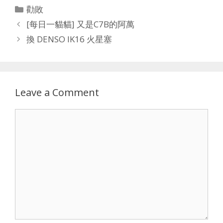
Categories
勸敗
[每日一貓貓] 又是C7B的阿萬
換 DENSO IK16 火星塞
Leave a Comment
Comment