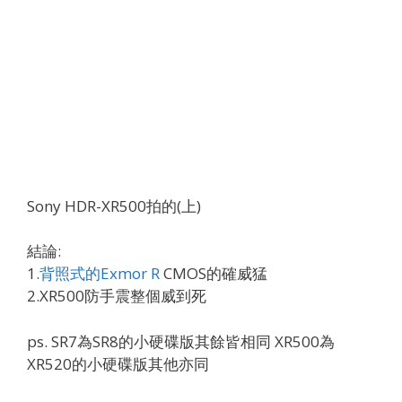
Sony HDR-XR500拍的(上)
結論:
1.
背照式的Exmor R
CMOS的確威猛
2.XR500防手震整個威到死
ps. SR7為SR8的小硬碟版其餘皆相同 XR500為
XR520的小硬碟版其他亦同