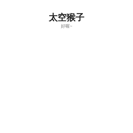
Skip
to
太空猴子
content
好喔~