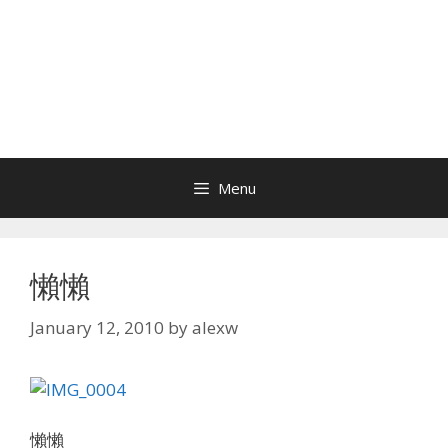
Menu
懶懶
January 12, 2010
by
alexw
懶懶