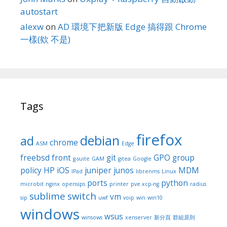
autostart
alexw
on
AD 環境下把新版 Edge 搞得跟 Chrome
一樣(欸 不是)
Tags
firefox
debian
ad
chrome
ASM
Edge
freebsd
front
git
GPO
group
g-suite
GAM
gitea
Google
policy
HP
iOS
juniper
junos
MDM
IPad
librenms
Linux
ports
python
microbit
nginx
opensips
printer
pve.xcp-ng
radius
sublime
switch
vm
sip
uwf
voip
win
win10
windows
wsus
winsows
xenserver
新分頁
群組原則