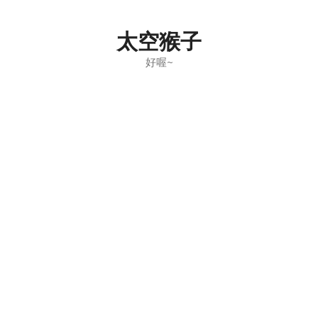
Skip
to
太空猴子
content
好喔~