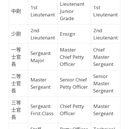
Lieutenant
1st
1st
中尉
Junior
Lieutenant
Lieutenant
Grade
2nd
2nd
少尉
Ensign
Lieutenant
Lieutenant
一等
Master
Chief
Sergeant
士官
Chief Petty
Master
Major
長
Officer
Sergeant
二等
Senior
Master
Senior Chief
士官
Master
Sergeant
Petty Officer
長
Sergeant
三等
Sergeant
Chief Petty
Master
士官
First Class
Officer
Sergeant
長