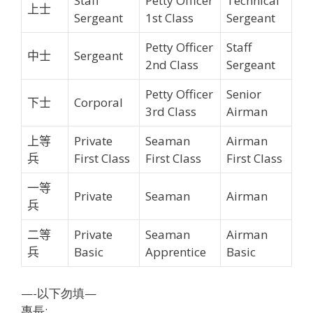
Staff
Petty Officer
Technical
上士
Sergeant
1st Class
Sergeant
Petty Officer
Staff
中士
Sergeant
2nd Class
Sergeant
Petty Officer
Senior
下士
Corporal
3rd Class
Airman
上等
Private
Seaman
Airman
兵
First Class
First Class
First Class
一等
Private
Seaman
Airman
兵
二等
Private
Seaman
Airman
兵
Basic
Apprentice
Basic
—-以下勿填—
專長: