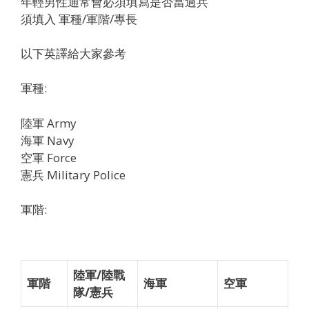
年輕男性通常會必須填寫是否當過兵
須填入 軍種/軍階/專長
以下英譯給大家參考
軍種:
陸軍 Army
海軍 Navy
空軍 Force
憲兵 Military Police
軍階:
陸軍/陸戰
軍階
海軍
空軍
隊/憲兵