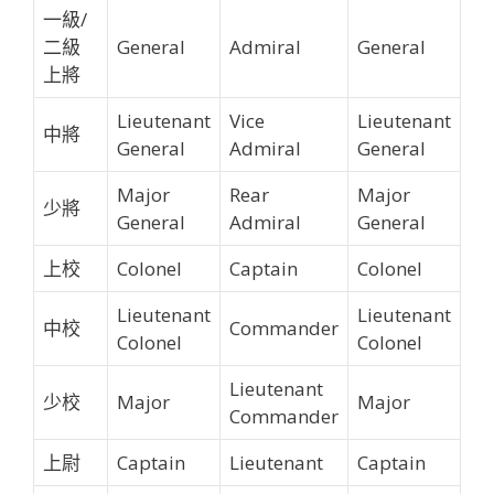
一級
/
二級
General
Admiral
General
上將
Lieutenant
Vice
Lieutenant
中將
General
Admiral
General
Major
Rear
Major
少將
General
Admiral
General
上校
Colonel
Captain
Colonel
Lieutenant
Lieutenant
中校
Commander
Colonel
Colonel
Lieutenant
少校
Major
Major
Commander
上尉
Captain
Lieutenant
Captain