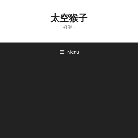
Skip
to
太空猴子
content
好喔~
Menu