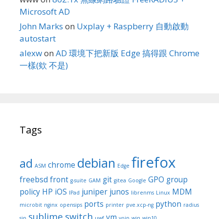
Microsoft AD
John Marks
on
Uxplay + Raspberry 自動啟動
autostart
alexw
on
AD 環境下把新版 Edge 搞得跟 Chrome
一樣(欸 不是)
Tags
firefox
debian
ad
chrome
ASM
Edge
freebsd
front
git
GPO
group
g-suite
GAM
gitea
Google
policy
HP
iOS
juniper
junos
MDM
IPad
librenms
Linux
ports
python
microbit
nginx
opensips
printer
pve.xcp-ng
radius
sublime
switch
vm
sip
uwf
voip
win
win10