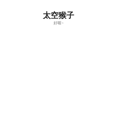
Skip
to
太空猴子
content
好喔~