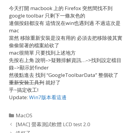
今天打開 macbook 上的 Firefox 突然間找不到
google toolbar 只剩下一條灰色的
連個按鈕都沒有 這情況在win也遇到過 不過這次是
mac
當然 移除重新安裝是沒有用的 必須去把移除後其實
偷偷留著的檔案給砍了
mac很簡單 只要找到上述地方
先按右上角 說明–>疑難排解資訊…–>找到設定檔目
錄–>顯示於finder
然後點進去 找到 “GoogleToolbarData” 整個砍了
重新安裝工具列
就好了
乎~搞定收工!
Update:
Win7版本看這邊
Categories
MacOS
[MAC] 螢幕測試軟體 LCD test 2.0