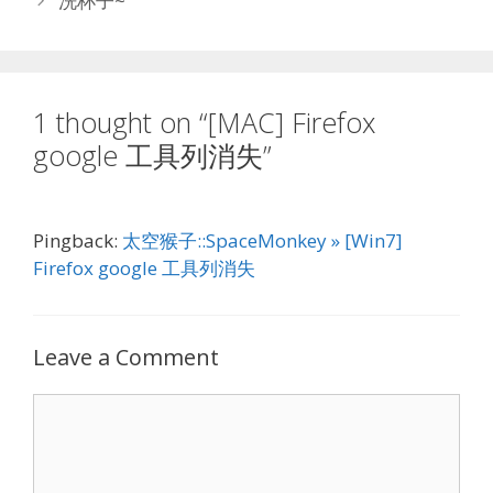
洗杯子~
1 thought on “[MAC] Firefox
google 工具列消失”
Pingback:
太空猴子::SpaceMonkey » [Win7]
Firefox google 工具列消失
Leave a Comment
Comment