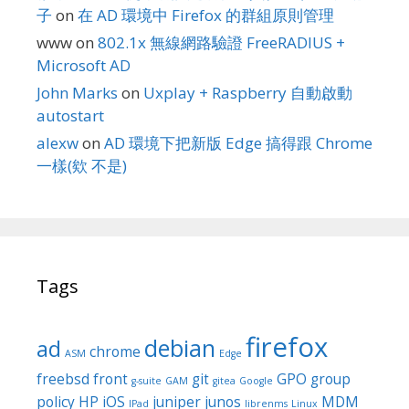
子
on
在 AD 環境中 Firefox 的群組原則管理
www
on
802.1x 無線網路驗證 FreeRADIUS +
Microsoft AD
John Marks
on
Uxplay + Raspberry 自動啟動
autostart
alexw
on
AD 環境下把新版 Edge 搞得跟 Chrome
一樣(欸 不是)
Tags
firefox
debian
ad
chrome
ASM
Edge
freebsd
front
git
GPO
group
g-suite
GAM
gitea
Google
policy
HP
iOS
juniper
junos
MDM
IPad
librenms
Linux