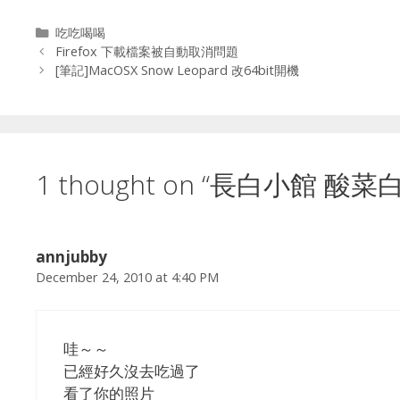
Categories
吃吃喝喝
Firefox 下載檔案被自動取消問題
[筆記]MacOSX Snow Leopard 改64bit開機
1 thought on “長白小館 酸菜
annjubby
December 24, 2010 at 4:40 PM
哇～～
已經好久沒去吃過了
看了你的照片