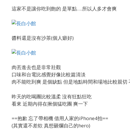
這家不是讓你吃到飽的 是單點….所以人多才會爽
醬料還是沒有沙茶(個人癖好)
肉丟進去也是非常壯觀
口味和台電比感覺好像比較篇清淡
肉不能吃到爽 是個缺點 但是地點時間和場地比較親切
昨天的吃喝團比較溫柔 沒有狂點狂吃
看來 近期內得在揪個猛吃團 爽一下
==抱歉 忘了帶相機 借用人家的iPhone4拍==
(其實還不差欸 真想砸爛自己的hero)