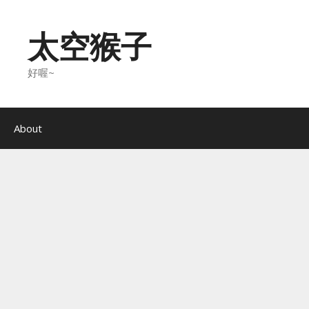
Skip
to
太空猴子
content
好喔~
About