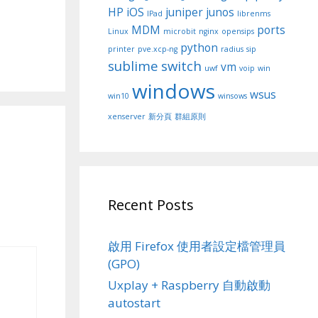
HP
iOS
juniper
junos
IPad
librenms
MDM
ports
Linux
microbit
nginx
opensips
python
printer
pve.xcp-ng
radius
sip
sublime
switch
vm
uwf
voip
win
windows
wsus
win10
winsows
xenserver
新分頁
群組原則
Recent Posts
啟用 Firefox 使用者設定檔管理員
(GPO)
Uxplay + Raspberry 自動啟動
autostart