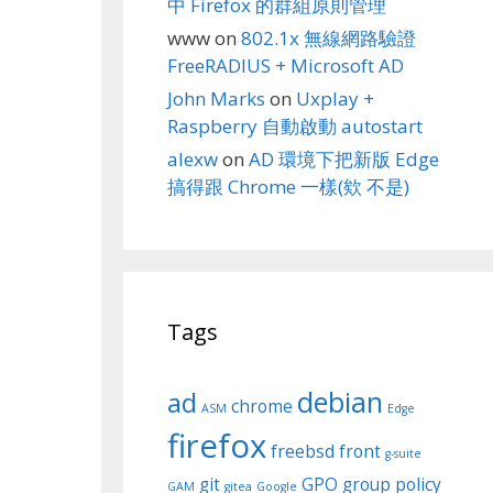
中 Firefox 的群組原則管理
www
on
802.1x 無線網路驗證
FreeRADIUS + Microsoft AD
John Marks
on
Uxplay +
Raspberry 自動啟動 autostart
alexw
on
AD 環境下把新版 Edge
搞得跟 Chrome 一樣(欸 不是)
Tags
debian
ad
chrome
ASM
Edge
firefox
freebsd
front
g-suite
git
GPO
group policy
GAM
gitea
Google