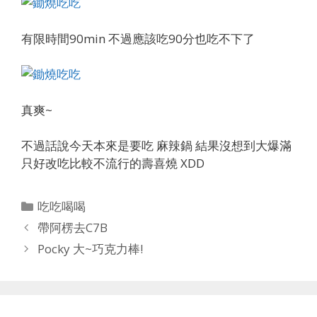
有限時間90min 不過應該吃90分也吃不下了
真爽~
不過話說今天本來是要吃 麻辣鍋 結果沒想到大爆滿
只好改吃比較不流行的壽喜燒 XDD
Categories
吃吃喝喝
帶阿楞去C7B
Pocky 大~巧克力棒!