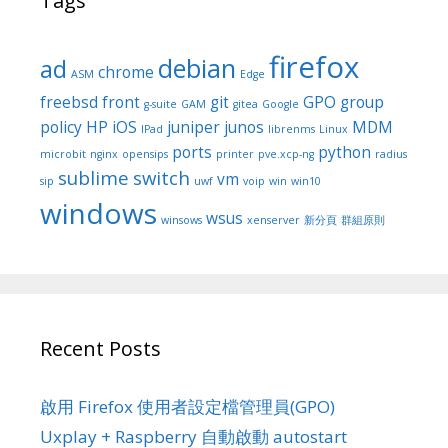
Tags
firefox
debian
ad
chrome
ASM
Edge
freebsd
front
git
GPO
group
g-suite
GAM
gitea
Google
policy
HP
iOS
juniper
junos
MDM
IPad
librenms
Linux
ports
python
microbit
nginx
opensips
printer
pve.xcp-ng
radius
sublime
switch
vm
sip
uwf
voip
win
win10
windows
wsus
winsows
xenserver
新分頁
群組原則
Recent Posts
啟用 Firefox 使用者設定檔管理員(GPO)
Uxplay + Raspberry 自動啟動 autostart