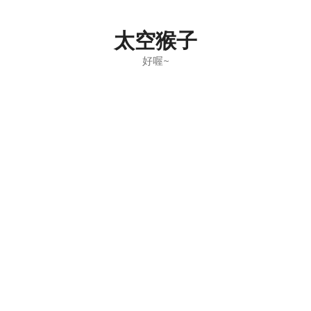
Skip
to
太空猴子
content
好喔~