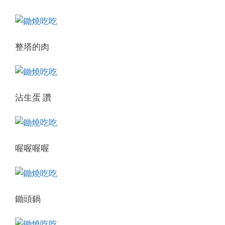
整塔的肉
沾生蛋 讚
喔喔喔喔
鋤頭鍋