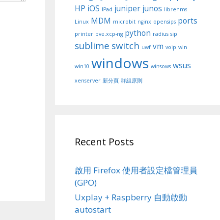
HP
iOS
juniper
junos
IPad
librenms
MDM
ports
Linux
microbit
nginx
opensips
python
printer
pve.xcp-ng
radius
sip
sublime
switch
vm
uwf
voip
win
windows
wsus
win10
winsows
xenserver
新分頁
群組原則
Recent Posts
啟用 Firefox 使用者設定檔管理員
(GPO)
Uxplay + Raspberry 自動啟動
autostart