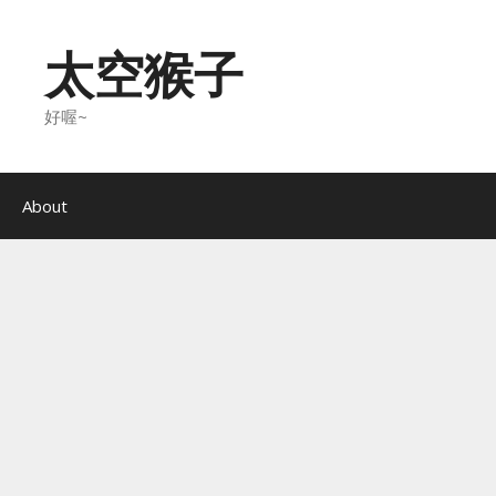
Skip
to
太空猴子
content
好喔~
About