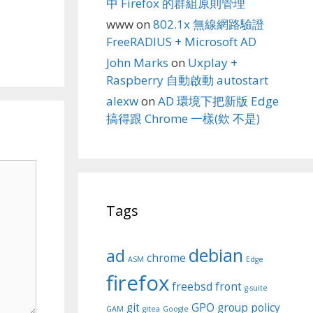
中 Firefox 的群組原則管理
www
on
802.1x 無線網路驗證
FreeRADIUS + Microsoft AD
John Marks
on
Uxplay +
Raspberry 自動啟動 autostart
alexw
on
AD 環境下把新版 Edge
搞得跟 Chrome 一樣(欸 不是)
Tags
debian
ad
chrome
ASM
Edge
firefox
freebsd
front
g-suite
git
GPO
group policy
GAM
gitea
Google