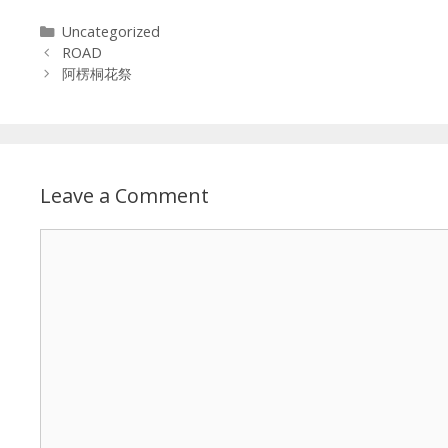
Categories
Uncategorized
ROAD
阿楞桐花祭
Leave a Comment
Comment