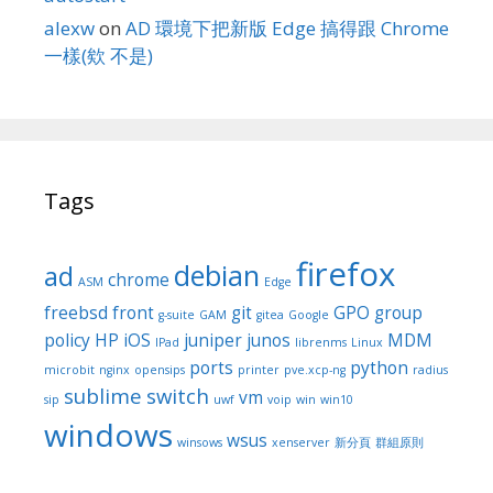
alexw
on
AD 環境下把新版 Edge 搞得跟 Chrome
一樣(欸 不是)
Tags
firefox
debian
ad
chrome
ASM
Edge
freebsd
front
git
GPO
group
g-suite
GAM
gitea
Google
policy
HP
iOS
juniper
junos
MDM
IPad
librenms
Linux
ports
python
microbit
nginx
opensips
printer
pve.xcp-ng
radius
sublime
switch
vm
sip
uwf
voip
win
win10
windows
wsus
winsows
xenserver
新分頁
群組原則