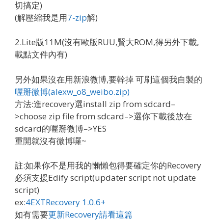
切搞定)
(解壓縮我是用
7-zip
解)
2.
Lite版11M
(沒有歐版RUU,賢大ROM,得另外下載,
載點文件內有)
另外如果沒在用新浪微博,要幹掉 可刷這個我自製的
喔掰微博(alexw_o8_weibo.zip)
方法:進recovery選install zip from sdcard–
>choose zip file from sdcard–>選你下載後放在
sdcard的喔掰微博–>YES
重開就沒有微博囉~
註:如果你不是用我的懶懶包得要確定你的Recovery
必須支援Edify script(updater script not update
script)
ex:
4EXTRecovery 1.0.6+
如有需要
更新Recovery請看這篇