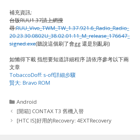
補充資訊:
台版RUU1.37請上網搜
尋:
RUU_Vivo_TWM_TW_1.37.921.6_Radio_Radio_
20.23.30.0802U_38.02.01.11_M_release_176647_
signed.exe
(聽說這個刷了會gg 還是別亂刷)
如懶得下載 指想要知道詳細程序 請依序參考以下兩
文章
TobaccoDoff: s-off詳細步驟
賢大: Bravo ROM
Categories
Android
[開箱] CONTAX T3 舊機入替
[HTC IS]好用的Recovery: 4EXTRecovery