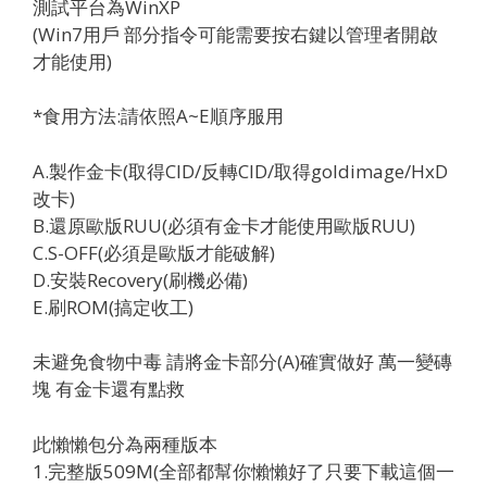
測試平台為WinXP
(Win7用戶 部分指令可能需要按右鍵以管理者開啟
才能使用)
*食用方法:請依照A~E順序服用
A.製作金卡(取得CID/反轉CID/取得goldimage/HxD
改卡)
B.還原歐版RUU(必須有金卡才能使用歐版RUU)
C.S-OFF(必須是歐版才能破解)
D.安裝Recovery(刷機必備)
E.刷ROM(搞定收工)
未避免食物中毒 請將金卡部分(A)確實做好 萬一變磚
塊 有金卡還有點救
此懶懶包分為兩種版本
1.
完整版509M(全部都幫你懶懶好了只要下載這個一