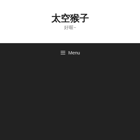
Skip
to
太空猴子
content
好喔~
Menu