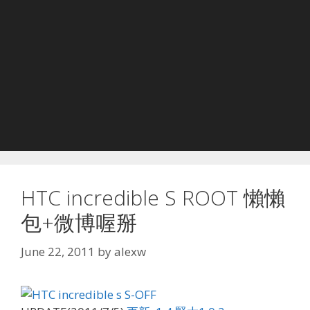
HTC incredible S ROOT 懶懶
包+微博喔掰
June 22, 2011
by
alexw