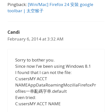
Pingback:
[Win/Mac] Firefox 24 安裝 google
toolbar | 太空猴子
Candi
February 6, 2014 at 3:32 AM
Sorry to bother you.
Since now I’ve been using Windows 8.1
I found that I can not the file:
C:usersMY ACCT
NAMEAppDataRoamingMozillaFirefoxPr
ofiles一串亂碼字串.default
Even tried:
C:usersMY ACCT NAME