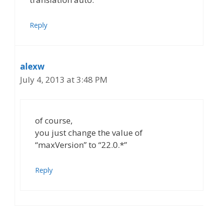
Reply
alexw
July 4, 2013 at 3:48 PM
of course,
you just change the value of
“maxVersion” to “22.0.*”
Reply