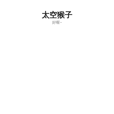
Skip
to
太空猴子
content
好喔~