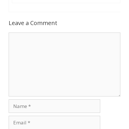
Leave a Comment
Comment
Name
Email