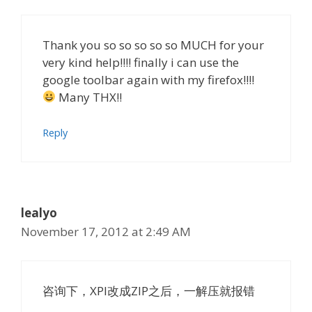
Thank you so so so so so MUCH for your
very kind help!!!! finally i can use the
google toolbar again with my firefox!!!!
Many THX!!
Reply
lealyo
November 17, 2012 at 2:49 AM
咨询下，XPI改成ZIP之后，一解压就报错