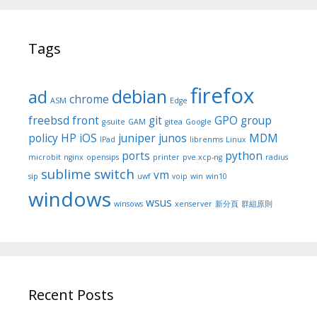
Tags
firefox
debian
ad
chrome
ASM
Edge
freebsd
front
git
GPO
group
g-suite
GAM
gitea
Google
policy
HP
iOS
juniper
junos
MDM
IPad
librenms
Linux
ports
python
microbit
nginx
opensips
printer
pve.xcp-ng
radius
sublime
switch
vm
sip
uwf
voip
win
win10
windows
wsus
winsows
xenserver
新分頁
群組原則
Recent Posts