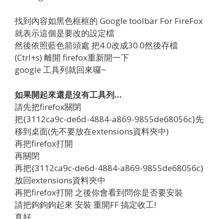
找到內容如黑色框框的 Google toolbar For FireFox
就表示這個是要改的設定檔
然後依照藍色箭頭處 把4.0改成30.0然後存檔
(Ctrl+s) 離開 firefox重新開一下
google 工具列就回來囉~
如果開起來還是沒有工具列…
請先把firefox關閉
把{3112ca9c-de6d-4884-a869-9855de68056c}先
移到桌面(先不要放在extensions資料夾中)
再把firefox打開
再關閉
再把{3112ca9c-de6d-4884-a869-9855de68056c}
放回extensions資料夾中
再把firefox打開 之後你會看到問你是否要安裝
請把鉤鉤鉤起來 安裝 重開FF 搞定收工!
真好