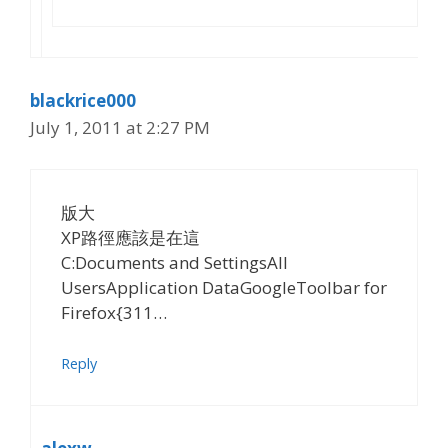
blackrice000
July 1, 2011 at 2:27 PM
版大
XP路徑應該是在這
C:Documents and SettingsAll
UsersApplication DataGoogleToolbar for
Firefox{311…
Reply