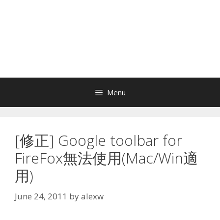
Menu
[修正] Google toolbar for
FireFox無法使用(Mac/Win適
用)
June 24, 2011
by
alexw