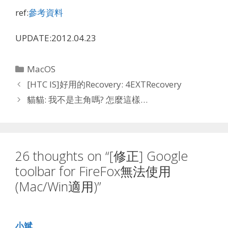
ref:
參考資料
UPDATE:2012.04.23
Categories
MacOS
[HTC IS]好用的Recovery: 4EXTRecovery
貓貓: 我不是主角嗎? 怎麼這樣…
26 thoughts on “[修正] Google
toolbar for FireFox無法使用
(Mac/Win適用)”
小斌