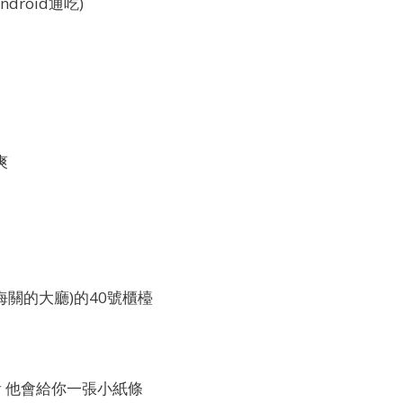
droid通吃)
爽
關的大廳)的40號櫃檯
看 他會給你一張小紙條