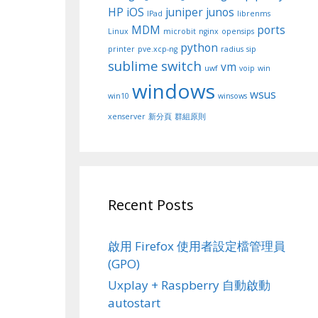
HP
iOS
juniper
junos
IPad
librenms
MDM
ports
Linux
microbit
nginx
opensips
python
printer
pve.xcp-ng
radius
sip
sublime
switch
vm
uwf
voip
win
windows
wsus
win10
winsows
xenserver
新分頁
群組原則
Recent Posts
啟用 Firefox 使用者設定檔管理員
(GPO)
Uxplay + Raspberry 自動啟動
autostart