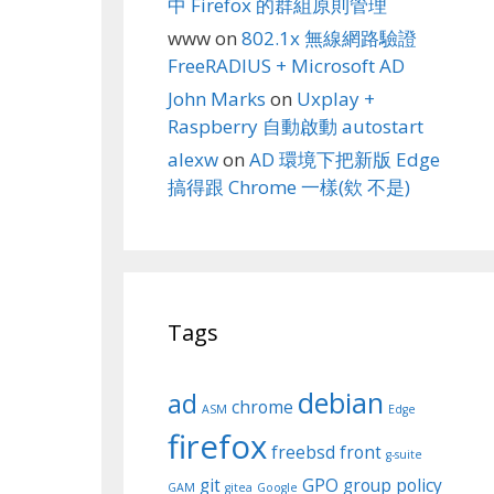
中 Firefox 的群組原則管理
www
on
802.1x 無線網路驗證
FreeRADIUS + Microsoft AD
John Marks
on
Uxplay +
Raspberry 自動啟動 autostart
alexw
on
AD 環境下把新版 Edge
搞得跟 Chrome 一樣(欸 不是)
Tags
debian
ad
chrome
ASM
Edge
firefox
freebsd
front
g-suite
git
GPO
group policy
GAM
gitea
Google