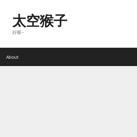
Skip
to
太空猴子
content
好喔~
About