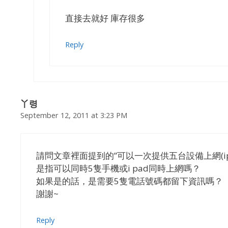
直接去就好 庫存很多
Reply
丫령
September 12, 2011 at 3:23 PM
請問文章裡面提到的”可以一次提供五台設備上網(ipad/i
是指可以同時5隻手機或i pad同時上網嗎？
如果是的話，是需要5隻電話號碼都留下資訊嗎？
謝謝~
Reply