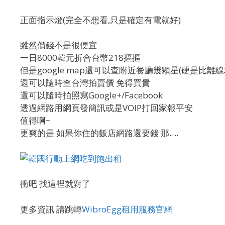
正面指示燈(完全不想看,只是確定有電就好)
雖然價錢不是很便宜
一日8000韓元折合台幣218摳摳
但是google map還可以查附近餐廳幾顆星(硬是比離線
還可以隨時查台灣拍賣價 免得買貴
還可以隨時拍照寫Google+/Facebook
透過網路用網頁發簡訊或是VOIP打回家報平安
值得啊~
更爽的是 如果你住的飯店網路還要錢 那….
衝吧 找這裡就對了
更多資訊 請跳轉
WibroEgg租用服務官網