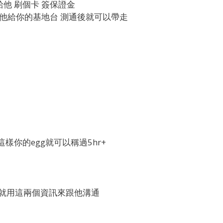
給他 刷個卡 簽保證金
抓他給你的基地台 測通後就可以帶走
樣你的egg就可以稱過5hr+
/平板就用這兩個資訊來跟他溝通