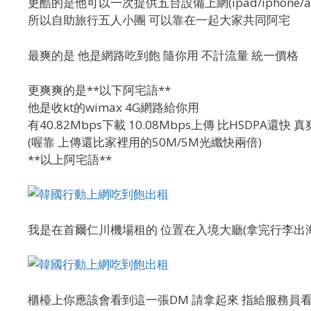
更酷的是他可以一次提供五台設備上網(ipad/iphone/an
所以自助旅行五人小團 可以靠在一起大家共同阿宅
最爽的是 他是網路吃到飽 隨你用 不計流量 統一價格
更爽爽的是**以下阿宅語**
他是收kt的wimax 4G網路給你用
有40.82Mbps下載 10.08Mbps上傳 比HSDPA還快 真
(喔靠 上傳還比家裡用的50M/5M光纖快兩倍)
**以上阿宅語**
我是在首爾仁川機場租的 位置在入境大廳(拿完行李出海
櫃檯上你應該會看到這一張DM 請拿起來 指給服務員