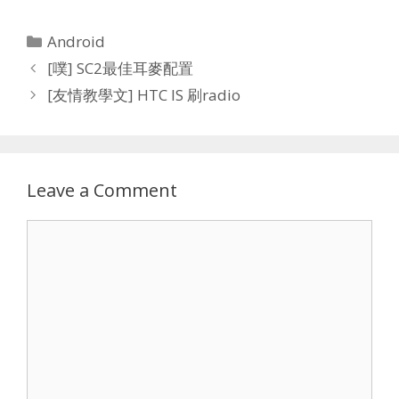
Categories
Android
[噗] SC2最佳耳麥配置
[友情教學文] HTC IS 刷radio
Leave a Comment
Comment