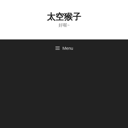
Skip
to
太空猴子
content
好喔~
Menu