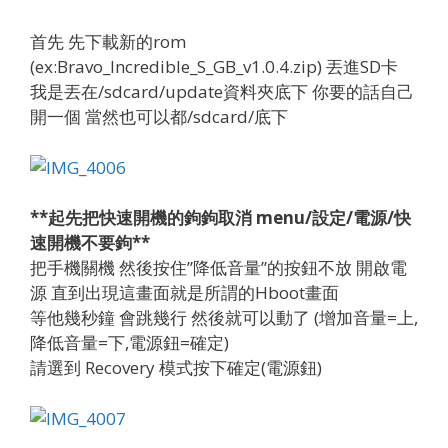
首先 先下載新的rom
(ex:Bravo_Incredible_S_GB_v1.0.4.zip) 丟進SD卡
我是丟在/sdcard/update資料夾底下 你要的話自己
開一個 當然也可以都/sdcard/底下
**起先把快速開機的鉤鉤取消 menu/設定/電源/快
速開機不要鉤**
把手機關機 然後按住”降低音量”的按鈕不放 開啟電
源 直到出現這畫面就是所謂的Hboot畫面
等他幾秒鐘 會跳幾行 然後就可以動了 (增加音量=上,
降低音量=下,電源鈕=確定)
請選到 Recovery 模式按下確定(電源鈕)