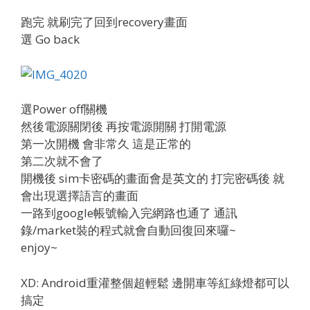
跑完 就刷完了回到recovery畫面
選 Go back
選Power off關機
然後電源關閉後 再按電源開關 打開電源
第一次開機 會非常久 這是正常的
第二次就不會了
開機後 sim卡密碼的畫面會是英文的 打完密碼後 就
會出現選擇語言的畫面
一路到google帳號輸入完網路也通了 通訊
錄/market裝的程式就會自動回復回來囉~
enjoy~
XD: Android重灌整個超輕鬆 邊開車等紅綠燈都可以
搞定