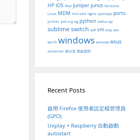
HP
iOS
juniper
junos
IPad
librenms
MDM
ports
Linux
microbit
nginx
opensips
python
printer
pve.xcp-ng
radius
sip
sublime
switch
vm
uwf
voip
win
windows
wsus
win10
winsows
xenserver
新分頁
群組原則
Recent Posts
啟用 Firefox 使用者設定檔管理員
(GPO)
Uxplay + Raspberry 自動啟動
autostart