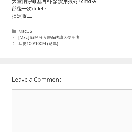
大量刪除維基百科 請愛用搜尋+cmd-A
然後一次delete
搞定收工
Categories
MacOS
[Mac] 關閉登入畫面的訪客使用者
我要100/100M (遞單)
Leave a Comment
Comment