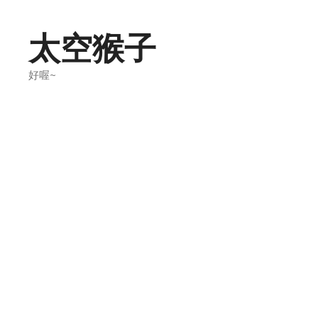
Skip
to
太空猴子
content
好喔~