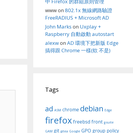
中 Firefox 的群組原則管理
www
on
802.1x 無線網路驗證
FreeRADIUS + Microsoft AD
John Marks
on
Uxplay +
Raspberry 自動啟動 autostart
alexw
on
AD 環境下把新版 Edge
搞得跟 Chrome 一樣(欸 不是)
Tags
debian
ad
chrome
ASM
Edge
firefox
freebsd
front
g-suite
git
GPO
group policy
GAM
gitea
Google