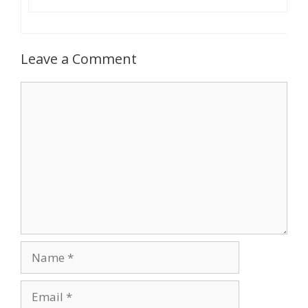
Leave a Comment
Comment
Name
Email