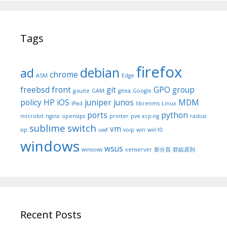
Tags
firefox
debian
ad
chrome
ASM
Edge
freebsd
front
git
GPO
group
g-suite
GAM
gitea
Google
policy
HP
iOS
juniper
junos
MDM
IPad
librenms
Linux
ports
python
microbit
nginx
opensips
printer
pve.xcp-ng
radius
sublime
switch
vm
sip
uwf
voip
win
win10
windows
wsus
winsows
xenserver
新分頁
群組原則
Recent Posts