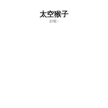
Skip
to
太空猴子
content
好喔~