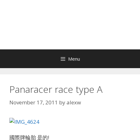
Menu
Panaracer race type A
November 17, 2011
by
alexw
國際牌輪胎 是的!