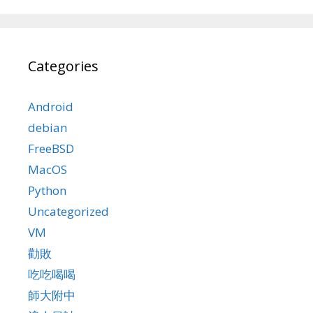
Categories
Android
debian
FreeBSD
MacOS
Python
Uncategorized
VM
勸敗
吃吃喝喝
師大附中