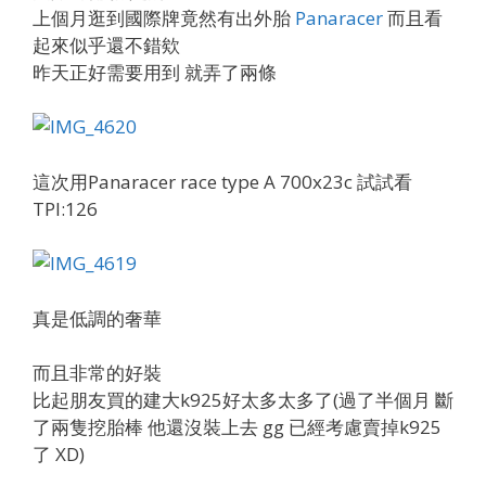
上個月逛到國際牌竟然有出外胎
Panaracer
而且看
起來似乎還不錯欸
昨天正好需要用到 就弄了兩條
這次用Panaracer race type A 700x23c 試試看
TPI:126
真是低調的奢華
而且非常的好裝
比起朋友買的建大k925好太多太多了(過了半個月 斷
了兩隻挖胎棒 他還沒裝上去 gg 已經考慮賣掉k925
了 XD)