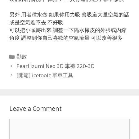
另外 用者種水壺 如果你用力吸 會吸道大量空氣的話
或是空氣進不去 不好吸
可以把小頭轉出來 調整一下隔水橡皮的外張或內縮
角度 調整到你自己喜歡的空氣流量 可以改善很多
Categories
勸敗
Pearl izumi Neo 3D 車褲 220-3D
[開箱] icetoolz 單車工具
Leave a Comment
Comment