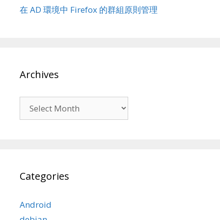
在 AD 環境中 Firefox 的群組原則管理
Archives
Archives
Categories
Android
debian