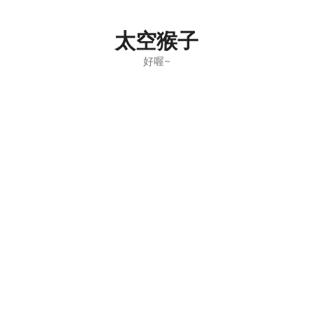
Skip
to
太空猴子
content
好喔~