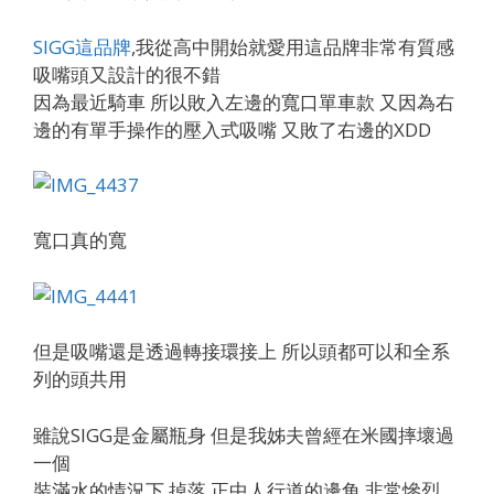
SIGG這品牌
,我從高中開始就愛用這品牌非常有質感
吸嘴頭又設計的很不錯
因為最近騎車 所以敗入左邊的寬口單車款 又因為右
邊的有單手操作的壓入式吸嘴 又敗了右邊的XDD
寬口真的寬
但是吸嘴還是透過轉接環接上 所以頭都可以和全系
列的頭共用
雖說SIGG是金屬瓶身 但是我姊夫曾經在米國摔壞過
一個
裝滿水的情況下 掉落 正中人行道的邊角 非常慘烈