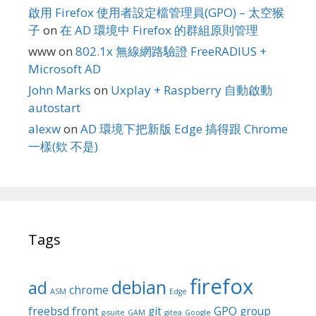
啟用 Firefox 使用者設定檔管理員(GPO) – 太空猴
子
on
在 AD 環境中 Firefox 的群組原則管理
www
on
802.1x 無線網路驗證 FreeRADIUS +
Microsoft AD
John Marks
on
Uxplay + Raspberry 自動啟動
autostart
alexw
on
AD 環境下把新版 Edge 搞得跟 Chrome
一樣(欸 不是)
Tags
firefox
debian
ad
chrome
ASM
Edge
freebsd
front
git
GPO
group
g-suite
GAM
gitea
Google