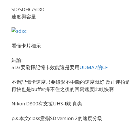
SD/SDHC/SDXC
速度與容量
看懂卡片標示
結論:
5D3要發揮記憶卡效能還是要用
UDMA7的CF
不過記憶卡速度只要錄影不中斷的速度就好 反正連拍還是
再快也是buffer撐不住之後的回寫速度比較快啊
Nikon D800有支援UHS-I欸 真爽
p.s.本文class意指SD version 2的速度分級