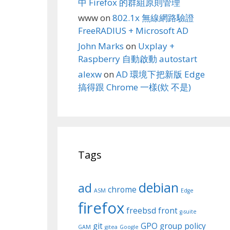
中 Firefox 的群組原則管理
www
on
802.1x 無線網路驗證
FreeRADIUS + Microsoft AD
John Marks
on
Uxplay +
Raspberry 自動啟動 autostart
alexw
on
AD 環境下把新版 Edge
搞得跟 Chrome 一樣(欸 不是)
Tags
debian
ad
chrome
ASM
Edge
firefox
freebsd
front
g-suite
git
GPO
group policy
GAM
gitea
Google