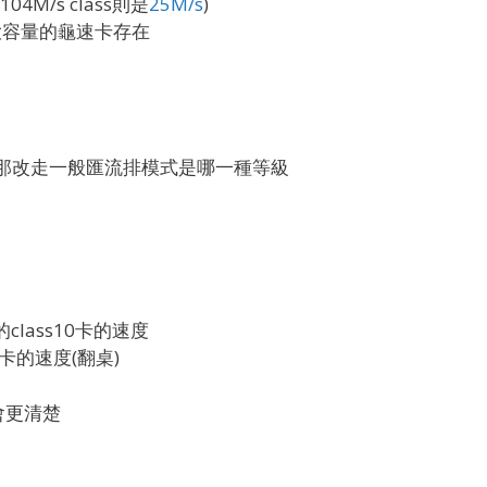
4M/s class則是
25M/s
)
C大容量的龜速卡存在
HS那改走一般匯流排模式是哪一種等級
class10卡的速度
4卡的速度(翻桌)
會更清楚