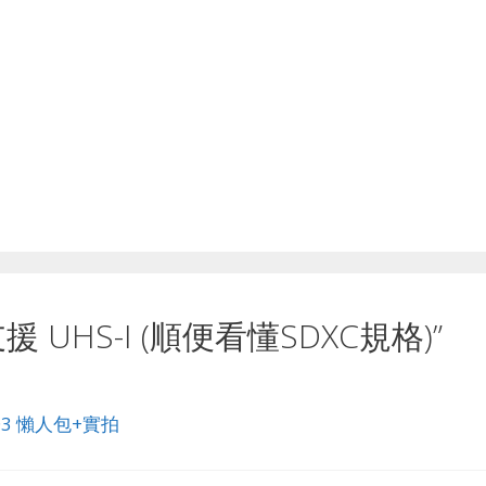
 不支援 UHS-I (順便看懂SDXC規格)”
 5D3 懶人包+實拍