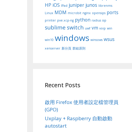
HP
iOS
juniper
junos
IPad
librenms
MDM
ports
Linux
microbit
nginx
opensips
python
printer
pve.xcp-ng
radius
sip
sublime
switch
vm
uwf
voip
win
windows
wsus
win10
winsows
xenserver
新分頁
群組原則
Recent Posts
啟用 Firefox 使用者設定檔管理員
(GPO)
Uxplay + Raspberry 自動啟動
autostart