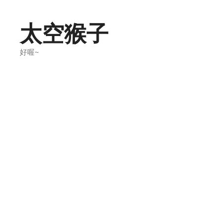
Skip
to
太空猴子
content
好喔~