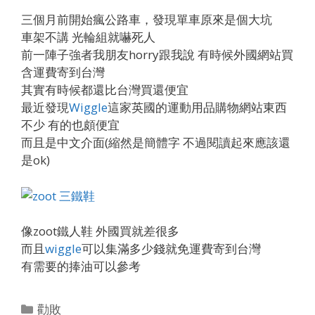
三個月前開始瘋公路車，發現單車原來是個大坑
車架不講 光輪組就嚇死人
前一陣子強者我朋友horry跟我說 有時候外國網站買
含運費寄到台灣
其實有時候都還比台灣買還便宜
最近發現
Wiggle
這家英國的運動用品購物網站東西
不少 有的也頗便宜
而且是中文介面(縮然是簡體字 不過閱讀起來應該還
是ok)
像zoot鐵人鞋 外國買就差很多
而且
wiggle
可以集滿多少錢就免運費寄到台灣
有需要的捧油可以參考
Categories
勸敗