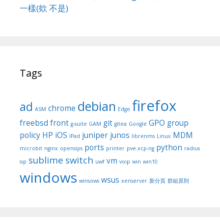
一樣(欸 不是)
Tags
firefox
debian
ad
chrome
ASM
Edge
freebsd
front
git
GPO
group
g-suite
GAM
gitea
Google
policy
HP
iOS
juniper
junos
MDM
IPad
librenms
Linux
ports
python
microbit
nginx
opensips
printer
pve.xcp-ng
radius
sublime
switch
vm
sip
uwf
voip
win
win10
windows
wsus
winsows
xenserver
新分頁
群組原則