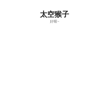
Skip
to
太空猴子
content
好喔~