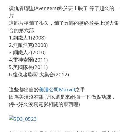
復仇者聯盟(Avengers)終於要上映了 等了超久的一
片
這部片梗鋪了很久，鋪了五部的梗終於要上演大集
合的第六部
1.鋼鐵人1(2008)
2.無敵浩克(2008)
3.鋼鐵人2(2010)
4.雷神索爾(2011)
5.美國隊長(2011)
6.復仇者聯盟 大集合(2012)
這些都出自於
美漫公司Marvel
之手
因為美漫沒在跟 所以還是來網摘一下 做點功課…
(乎~好久沒寫電影相關的東西哩)