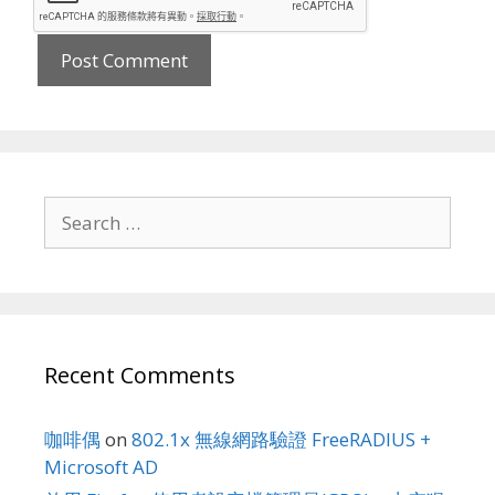
Search
for:
Recent Comments
咖啡偶
on
802.1x 無線網路驗證 FreeRADIUS +
Microsoft AD