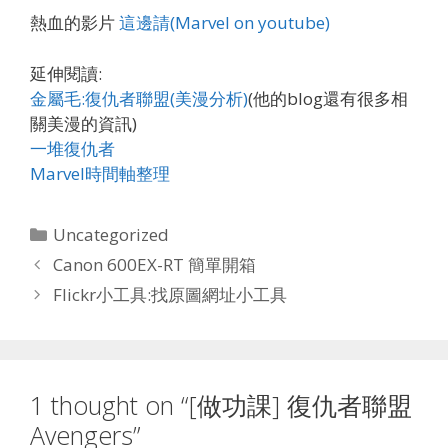
熱血的影片
這邊請(Marvel on youtube)
延伸閱讀:
金屬毛:復仇者聯盟(美漫分析)
(他的blog還有很多相
關美漫的資訊)
一堆復仇者
Marvel時間軸整理
Categories
Uncategorized
Canon 600EX-RT 簡單開箱
Flickr小工具:找原圖網址小工具
1 thought on “[做功課] 復仇者聯盟
Avengers”