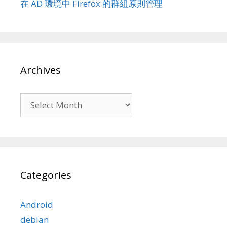
在 AD 環境中 Firefox 的群組原則管理
Archives
Archives
Categories
Android
debian