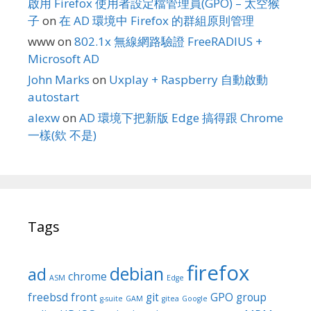
啟用 Firefox 使用者設定檔管理員(GPO) – 太空猴
子
on
在 AD 環境中 Firefox 的群組原則管理
www
on
802.1x 無線網路驗證 FreeRADIUS +
Microsoft AD
John Marks
on
Uxplay + Raspberry 自動啟動
autostart
alexw
on
AD 環境下把新版 Edge 搞得跟 Chrome
一樣(欸 不是)
Tags
firefox
debian
ad
chrome
ASM
Edge
freebsd
front
git
GPO
group
g-suite
GAM
gitea
Google