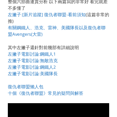
整個六部曲連貫分析 以下兩篇寫的非常好 看完就差
不多懂了
左撇子:[新片追蹤] 復仇者聯盟-看前須知
(這篇非常的
推)
有關鋼鐵人、浩克、雷神、美國隊長以及復仇者聯
盟Avengers(大雷)
其中左撇子還針對前幾部有詳細說明
左撇子電影討論:鋼鐵人1
左撇子電影討論:無敵浩克
左撇子電影討論:鋼鐵人2
左撇子電影討論:美國隊長
復仇者聯盟懶人包
十個《復仇者聯盟》常見的疑問與解答