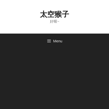
Skip
to
太空猴子
content
好喔~
Menu