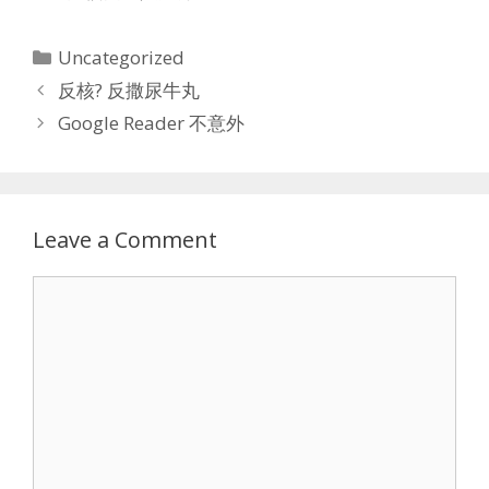
Categories
Uncategorized
反核? 反撒尿牛丸
Google Reader 不意外
Leave a Comment
Comment