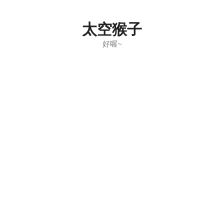
Skip
to
太空猴子
content
好喔~