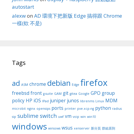
autostart
alexw
on
AD 環境下把新版 Edge 搞得跟 Chrome
一樣(欸 不是)
Tags
firefox
debian
ad
chrome
ASM
Edge
freebsd
front
git
GPO
group
g-suite
GAM
gitea
Google
policy
HP
iOS
juniper
junos
MDM
IPad
librenms
Linux
ports
python
microbit
nginx
opensips
printer
pve.xcp-ng
radius
sublime
switch
vm
sip
uwf
voip
win
win10
windows
wsus
winsows
xenserver
新分頁
群組原則