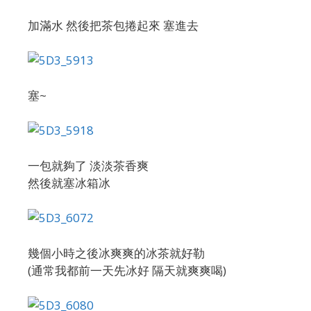
加滿水 然後把茶包捲起來 塞進去
塞~
一包就夠了 淡淡茶香爽
然後就塞冰箱冰
幾個小時之後冰爽爽的冰茶就好勒
(通常我都前一天先冰好 隔天就爽爽喝)