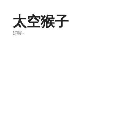
Skip
to
太空猴子
content
好喔~