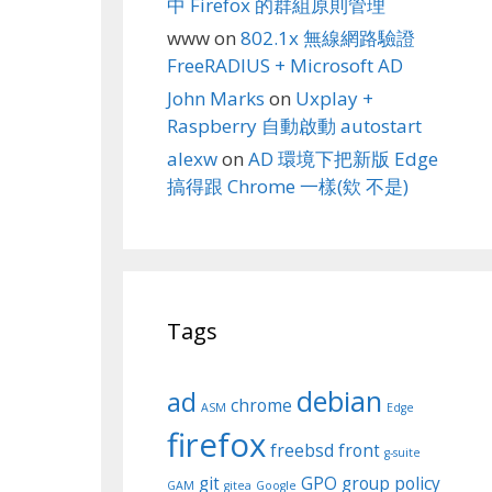
中 Firefox 的群組原則管理
www
on
802.1x 無線網路驗證
FreeRADIUS + Microsoft AD
John Marks
on
Uxplay +
Raspberry 自動啟動 autostart
alexw
on
AD 環境下把新版 Edge
搞得跟 Chrome 一樣(欸 不是)
Tags
debian
ad
chrome
ASM
Edge
firefox
freebsd
front
g-suite
git
GPO
group policy
GAM
gitea
Google