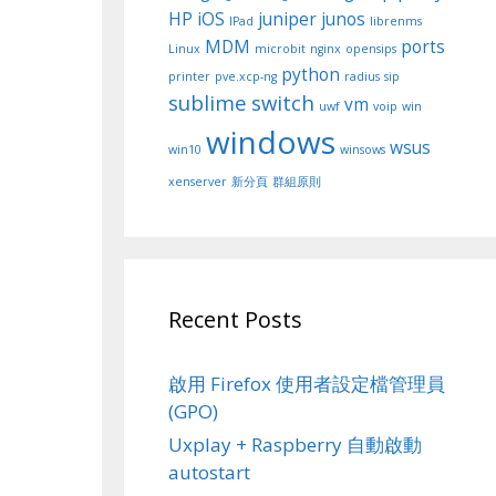
HP
iOS
juniper
junos
IPad
librenms
MDM
ports
Linux
microbit
nginx
opensips
python
printer
pve.xcp-ng
radius
sip
sublime
switch
vm
uwf
voip
win
windows
wsus
win10
winsows
xenserver
新分頁
群組原則
Recent Posts
啟用 Firefox 使用者設定檔管理員
(GPO)
Uxplay + Raspberry 自動啟動
autostart