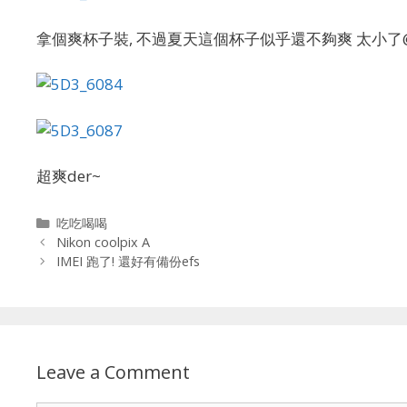
拿個爽杯子裝, 不過夏天這個杯子似乎還不夠爽 太小了
超爽der~
Categories
吃吃喝喝
Nikon coolpix A
IMEI 跑了! 還好有備份efs
Leave a Comment