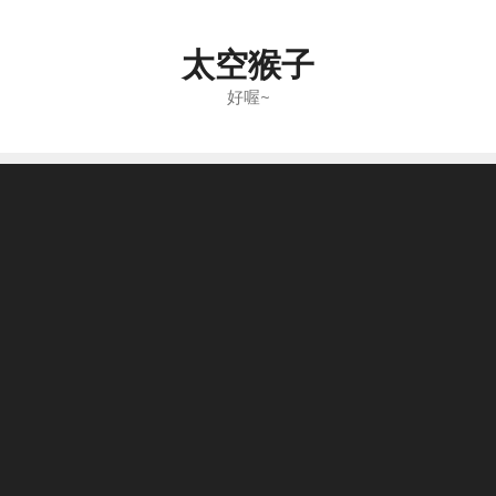
Skip
to
太空猴子
content
好喔~