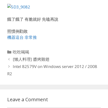
餓了餓了 有脆就好 先嗑再說
照慣例勸敗
機器這台 非常推
Categories
吃吃喝喝
[懶人料理] 醬烤雞翅
Intel 82579V on Windows server 2012 / 2008
R2
Leave a Comment