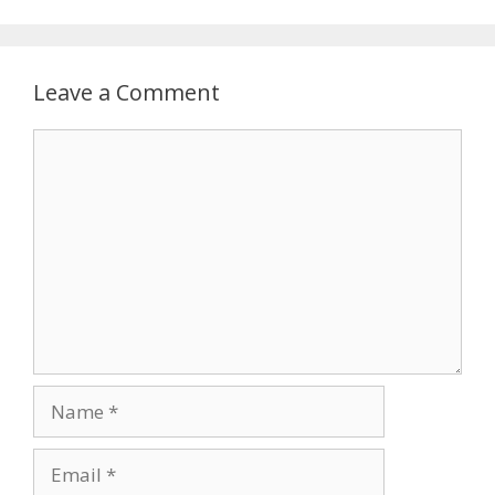
Leave a Comment
Comment
Name
Email