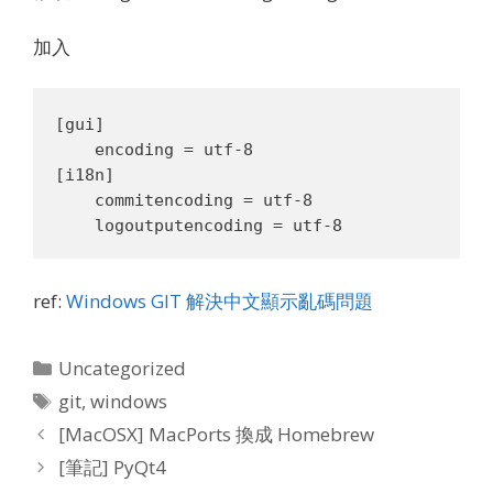
加入
[gui]

    encoding = utf-8

[i18n]

    commitencoding = utf-8

ref:
Windows GIT 解決中文顯示亂碼問題
Categories
Uncategorized
Tags
git
,
windows
[MacOSX] MacPorts 換成 Homebrew
[筆記] PyQt4