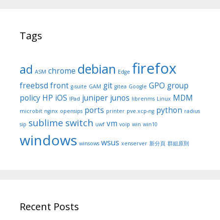
Tags
firefox
debian
ad
chrome
ASM
Edge
freebsd
front
git
GPO
group
g-suite
GAM
gitea
Google
policy
HP
iOS
juniper
junos
MDM
IPad
librenms
Linux
ports
python
microbit
nginx
opensips
printer
pve.xcp-ng
radius
sublime
switch
vm
sip
uwf
voip
win
win10
windows
wsus
winsows
xenserver
新分頁
群組原則
Recent Posts