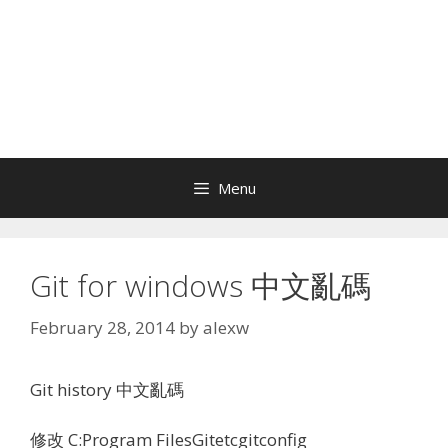
Menu
Git for windows 中文亂碼
February 28, 2014
by
alexw
Git history 中文亂碼
修改 C:Program FilesGitetcgitconfig