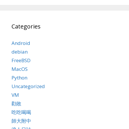
Categories
Android
debian
FreeBSD
MacOS
Python
Uncategorized
VM
勸敗
吃吃喝喝
師大附中