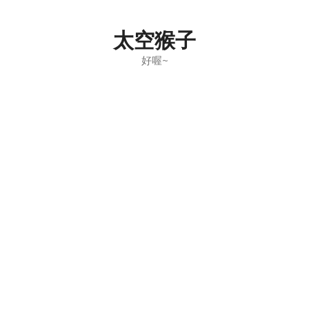
Skip
to
太空猴子
content
好喔~