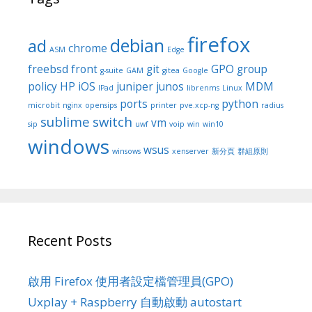
firefox
debian
ad
chrome
ASM
Edge
freebsd
front
git
GPO
group
g-suite
GAM
gitea
Google
policy
HP
iOS
juniper
junos
MDM
IPad
librenms
Linux
ports
python
microbit
nginx
opensips
printer
pve.xcp-ng
radius
sublime
switch
vm
sip
uwf
voip
win
win10
windows
wsus
winsows
xenserver
新分頁
群組原則
Recent Posts
啟用 Firefox 使用者設定檔管理員(GPO)
Uxplay + Raspberry 自動啟動 autostart