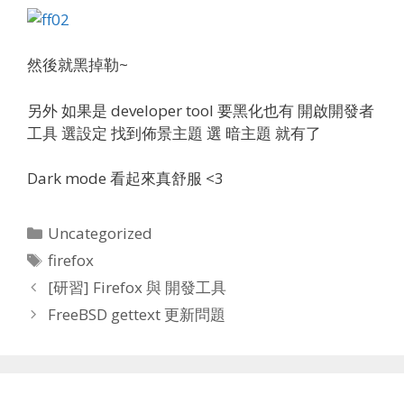
然後就黑掉勒~
另外 如果是 developer tool 要黑化也有 開啟開發者
工具 選設定 找到佈景主題 選 暗主題 就有了
Dark mode 看起來真舒服 <3
Categories
Uncategorized
Tags
firefox
[研習] Firefox 與 開發工具
FreeBSD gettext 更新問題