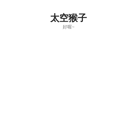
Skip
to
太空猴子
content
好喔~