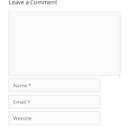
Leave a Comment
Comment
Name
Email
Website