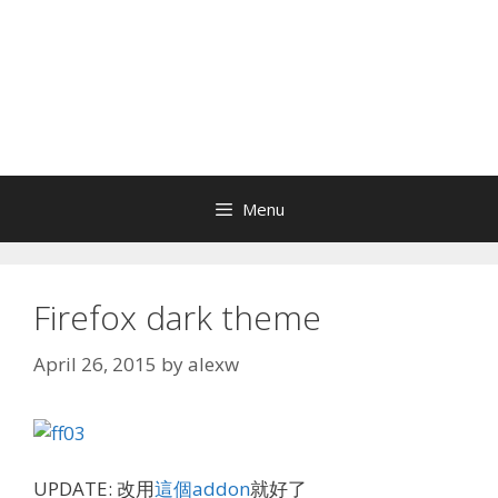
Menu
Firefox dark theme
April 26, 2015
by
alexw
UPDATE: 改用
這個addon
就好了