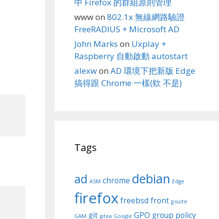
中 Firefox 的群組原則管理
www
on
802.1x 無線網路驗證
FreeRADIUS + Microsoft AD
John Marks
on
Uxplay +
Raspberry 自動啟動 autostart
alexw
on
AD 環境下把新版 Edge
搞得跟 Chrome 一樣(欸 不是)
Tags
debian
ad
chrome
ASM
Edge
firefox
freebsd
front
g-suite
git
GPO
group policy
GAM
gitea
Google