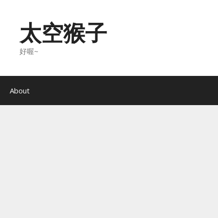
Skip
to
太空猴子
content
好喔~
About