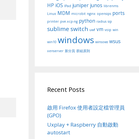
HP
iOS
juniper
junos
IPad
librenms
MDM
ports
Linux
microbit
nginx
opensips
python
printer
pve.xcp-ng
radius
sip
sublime
switch
vm
uwf
voip
win
windows
wsus
win10
winsows
xenserver
新分頁
群組原則
Recent Posts
啟用 Firefox 使用者設定檔管理員
(GPO)
Uxplay + Raspberry 自動啟動
autostart