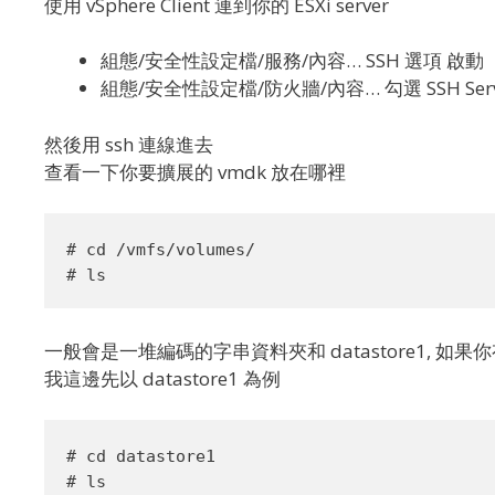
使用 vSphere Client 連到你的 ESXi server
組態/安全性設定檔/服務/內容… SSH 選項 啟動
組態/安全性設定檔/防火牆/內容… 勾選 SSH Serv
然後用 ssh 連線進去
查看一下你要擴展的 vmdk 放在哪裡
# cd /vmfs/volumes/

一般會是一堆編碼的字串資料夾和 datastore1, 如果
我這邊先以 datastore1 為例
# cd datastore1

# ls
