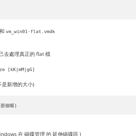
和
vm_win01-flat.vmdk
己去處理真正的 flat 檔
ze [kK|mM|gG]
 不是新增的大小)
ndows 在 磁碟管理 的 延伸磁碟區 )