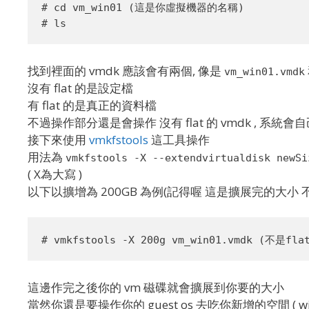
# cd vm_win01 (這是你虛擬機器的名稱)

找到裡面的 vmdk 應該會有兩個, 像是
vm_win01.vmdk
沒有 flat 的是設定檔
有 flat 的是真正的資料檔
不過操作部分還是會操作 沒有 flat 的 vmdk , 系統會自
接下來使用
vmkfstools
這工具操作
用法為
vmkfstools -X --extendvirtualdisk newSi
( X為大寫 )
以下以擴增為 200GB 為例(記得喔 這是擴展完的大小
這邊作完之後你的 vm 磁碟就會擴展到你要的大小
當然你還是要操作你的 guest os 去吃你新增的空間 ( wi