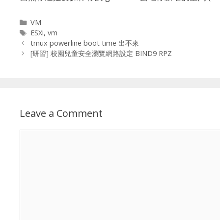
Categories
VM
Tags
ESXi
,
vm
tmux powerline boot time 出不來
[研習] 校園兒童安全瀏覽網路設定 BIND9 RPZ
Leave a Comment
Comment