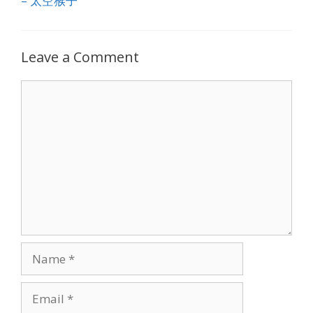
– 太空猴子
Leave a Comment
Comment
Name
Email