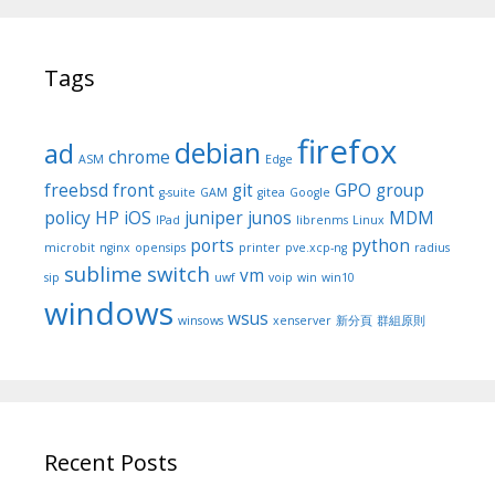
Tags
firefox
debian
ad
chrome
ASM
Edge
freebsd
front
git
GPO
group
g-suite
GAM
gitea
Google
policy
HP
iOS
juniper
junos
MDM
IPad
librenms
Linux
ports
python
microbit
nginx
opensips
printer
pve.xcp-ng
radius
sublime
switch
vm
sip
uwf
voip
win
win10
windows
wsus
winsows
xenserver
新分頁
群組原則
Recent Posts