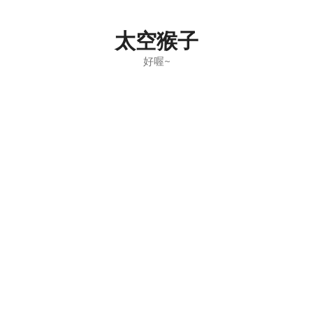
Skip
to
太空猴子
content
好喔~