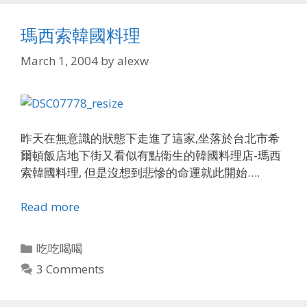
瑪西索韓國料理
March 1, 2004
by
alexw
昨天在無意識的狀態下走進了這家,坐落於台北市希
爾頓飯店地下街又看似有點衛生的韓國料理店-瑪西
索韓國料理, 但是沒想到悲慘的命運就此開始….
Read more
Categories
吃吃喝喝
3 Comments