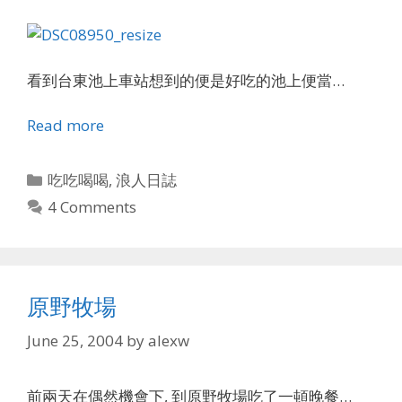
看到台東池上車站想到的便是好吃的池上便當…
Read more
Categories
吃吃喝喝
,
浪人日誌
4 Comments
原野牧場
June 25, 2004
by
alexw
前兩天在偶然機會下, 到原野牧場吃了一頓晚餐…