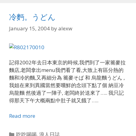
冷麪。うどん
January 15, 2004
by
alexw
記得2002年去日本東京的時候,我們到了一家簥麥拉
麵店,老闆拿出menu我們看了看,大致上有區分熱的
麵和冷的麵,又再細分為 簥麥そば 和 烏龍麵うどん ,
我姐在來到異國當然要嚐鮮的念頭下點了個 納豆冷
烏龍麵 然後過了一陣子, 老闆終於送來了….. 我只記
得那天下午大概兩點中肚子就又餓了…..
Read more
Categories
吃吃喝喝
,
浪人日誌