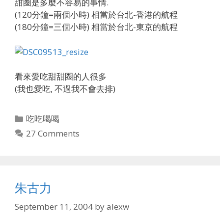
甜圈是多麼不容易的事情.
(120分鐘=兩個小時) 相當於台北-香港的航程
(180分鐘=三個小時) 相當於台北-東京的航程
看來愛吃甜甜圈的人很多
(我也愛吃, 不過我不會去排)
Categories
吃吃喝喝
27 Comments
朱古力
September 11, 2004
by
alexw