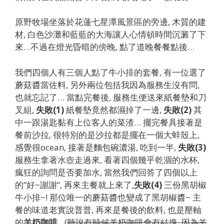
原野牧場坐落於花蓮七星潭風景區的旁邊, 木質的建
材, 白色沙灘和藍藍的大海讓人心情頓時間沉澱了下
來…不過在燈光昏暗的傍晚, 點了道晚餐餐點後…
我們四個人有三個人點了牛小排的套餐, 有一位選了
蘑菇醬當佐料, 另外兩位包括我因為服務生沒有問,
也就忘記了… 當點完餐後, 服務生便送來紙餐墊和刀
叉組,
失敗(1)
紙餐墊竟然都濕掉了一邊,
失敗(2)
其
中一跟湯匙黏有上位客人的菜渣… 擺完餐具接著是
餐前沙拉, 很特別的是沙拉都是擺在一個大蚌殼上,
感覺很ocean, 接著是麵包碗濃湯, 吃到一半,
失敗(3)
服務生拿著水壺走過來, 看著四個幾乎乾涸的水杯,
瘋狂的詢問是否要加水, 當然我們回答了四個以上
的”好~謝謝”, 再來主餐就上來了,
失敗(4)
三份黑胡椒
牛小排~! 那位唯一的蘑菇醬也變成了黑胡椒醬~ 主
餐的味道老實說普普, 再來是餐後的飲料, 也是壓軸
的
羊奶咖啡
…(
聽說有時候羊奶咖啡會有結塊, 因為羊