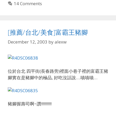
14 Comments
[推薦/台北/美食]富霸王豬腳
December 12, 2003
by
alexw
位於台北 四平街(長春路旁)裡面小巷子裡的富霸王豬
腳實在是豬腳中的極品, 好吃沒話說….嘖嘖嘖…
豬腳握壽司啊~讚!!!!!!!!!!