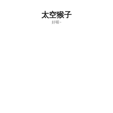
Skip
to
太空猴子
content
好喔~