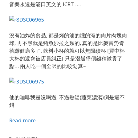
音樂永遠是滿口英文的 ICRT ….
沒有油炸的食品, 都是烤的滷的燻的淹的肉片肉塊肉
球, 再不然就是鮪魚沙拉之類的, 真的是比麥當勞肯
德雞健康多了, 飲料小杯的就可以無限續杯 [買中杯
大杯的還會被店員糾正] 只是潛艇堡價錢稍微貴了
點… 兩人吃一個全呎的比較划算~
他的咖啡我是沒喝過, 不過熱湯(蔬菜濃湯)倒是還不
錯
Read more