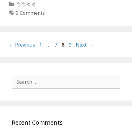
Categories
吃吃喝喝
5 Comments
Page
Page
Page
Page
←
Previous
1
…
7
8
9
Next
→
Search
for:
Recent Comments