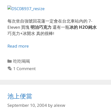
每次坐自強號回花蓮一定會在台北車站內的 7-
Eleven 買塊
明治巧克力
還有一瓶
冰的 H2O純水
巧克力+冰開水 真的很棒!
Read more
Categories
吃吃喝喝
1 Comment
池上便當
September 10, 2004
by
alexw