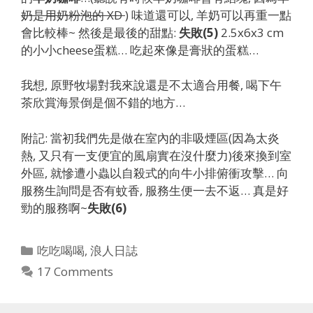
奶是用奶粉泡的 XD
) 味道還可以, 羊奶可以再重一點
會比較棒~ 然後是最後的甜點:
失敗(5)
2.5x6x3 cm
的小小cheese蛋糕… 吃起來像是膏狀的蛋糕…
我想, 原野牧場對我來說還是不太適合用餐, 喝下午
茶欣賞海景倒是個不錯的地方…
附記: 當初我們先是做在室內的非吸煙區(因為太炎
熱, 又只有一支便宜的風扇實在沒什麼力)後來換到室
外區, 就慘遭小蟲以自殺式的向牛小排俯衝攻擊… 向
服務生詢問是否有蚊香, 服務生便一去不返… 真是好
勁的服務啊~
失敗(6)
Categories
吃吃喝喝
,
浪人日誌
17 Comments