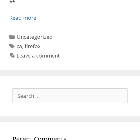
**
Read more
Categories
Uncategorized
Tags
ca
,
firefox
Leave a comment
Search
for:
Recent Comments