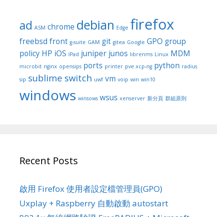
firefox
debian
ad
chrome
ASM
Edge
freebsd
front
git
GPO
group
g-suite
GAM
gitea
Google
policy
HP
iOS
juniper
junos
MDM
IPad
librenms
Linux
ports
python
microbit
nginx
opensips
printer
pve.xcp-ng
radius
sublime
switch
vm
sip
uwf
voip
win
win10
windows
wsus
winsows
xenserver
新分頁
群組原則
Recent Posts
啟用 Firefox 使用者設定檔管理員(GPO)
Uxplay + Raspberry 自動啟動 autostart