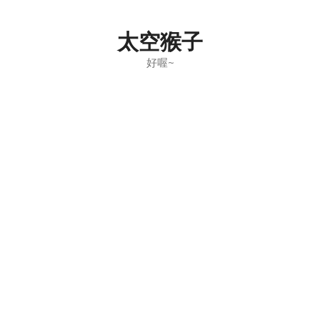
Skip
to
太空猴子
content
好喔~