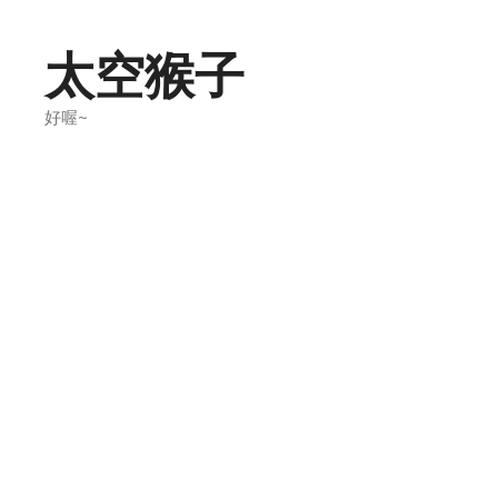
Skip
to
太空猴子
content
好喔~