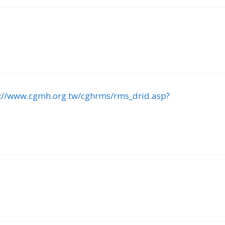
://www.cgmh.org.tw/cghrms/rms_drid.asp?