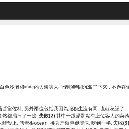
, 白色沙灘和藍藍的大海讓人心情頓時間沉澱了下來…不過在
醬當佐料, 另外兩位包括我因為服務生沒有問, 也就忘記了…
竟然都濕掉了一邊,
失敗(2)
其中一跟湯匙黏有上位客人的菜渣
上, 感覺很ocean, 接著是麵包碗濃湯, 吃到一半,
失敗(3