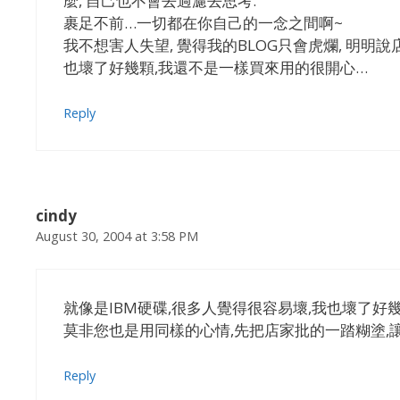
麼, 自己也不會去過濾去思考.
裹足不前…一切都在你自己的一念之間啊~
我不想害人失望, 覺得我的BLOG只會虎爛, 明明
也壞了好幾顆,我還不是一樣買來用的很開心…
Reply
cindy
August 30, 2004 at 3:58 PM
就像是IBM硬碟,很多人覺得很容易壞,我也壞了好
莫非您也是用同樣的心情,先把店家批的一踏糊塗,讓很
Reply