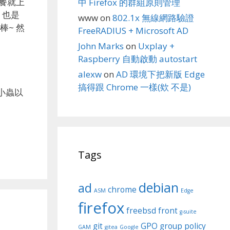
主餐就上
中 Firefox 的群組原則管理
 也是
www
on
802.1x 無線網路驗證
棒~ 然
FreeRADIUS + Microsoft AD
John Marks
on
Uxplay +
Raspberry 自動啟動 autostart
alexw
on
AD 環境下把新版 Edge
搞得跟 Chrome 一樣(欸 不是)
小蟲以
Tags
debian
ad
chrome
ASM
Edge
firefox
freebsd
front
g-suite
git
GPO
group policy
GAM
gitea
Google