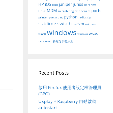
HP
iOS
juniper
junos
IPad
librenms
MDM
ports
Linux
microbit
nginx
opensips
python
printer
pve.xcp-ng
radius
sip
sublime
switch
vm
uwf
voip
win
windows
wsus
win10
winsows
xenserver
新分頁
群組原則
Recent Posts
啟用 Firefox 使用者設定檔管理員
(GPO)
Uxplay + Raspberry 自動啟動
autostart