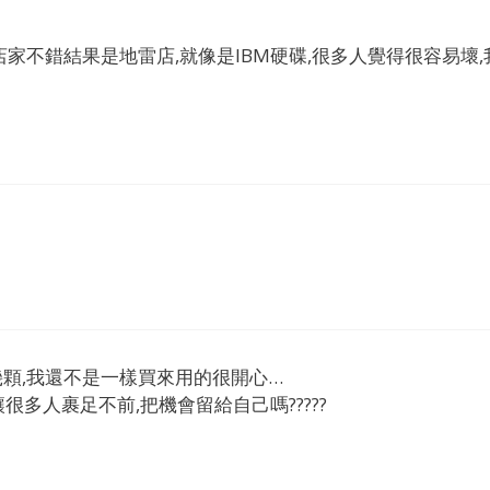
說店家不錯結果是地雷店,就像是IBM硬碟,很多人覺得很容易壞,
幾顆,我還不是一樣買來用的很開心…
多人裹足不前,把機會留給自己嗎?????