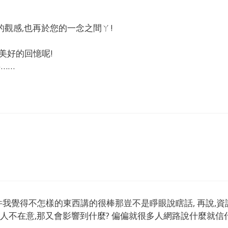
的觀感,也再於您的一念之間ㄚ!
美好的回憶呢!
……
件我覺得不怎樣的東西講的很棒那豈不是睜眼說瞎話, 再說,資
,別人不在意,那又會影響到什麼? 偏偏就很多人網路說什麼就信