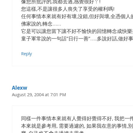
像您所批評的,我都去過,感覺很好ㄚ!
您這樣,不是讓很多人喪失了享受的權利嗎!
任何事情本來就有好有壞,沒錯,但好與壞,全憑個人
佛家說的,轉念……
它是可以讓您當下讓不好不愉快的回憶轉念成快樂
童子軍常說的一句話”日行一善”…..多說好話,做好事
Reply
Alexw
August 29, 2004 at 7:01 PM
同樣一件事情本來就有人覺得好覺得不好, 我把一
本來就是參考用, 需要過濾的, 如果我在意的事情