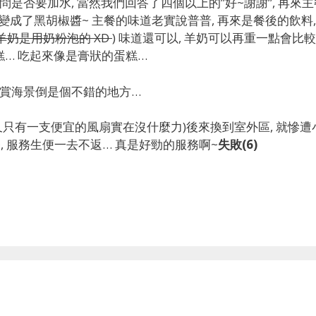
問是否要加水, 當然我們回答了四個以上的”好~謝謝”, 再來
變成了黑胡椒醬~ 主餐的味道老實說普普, 再來是餐後的飲料,
羊奶是用奶粉泡的 XD
) 味道還可以, 羊奶可以再重一點會比較
se蛋糕… 吃起來像是膏狀的蛋糕…
欣賞海景倒是個不錯的地方…
 又只有一支便宜的風扇實在沒什麼力)後來換到室外區, 就慘遭
 服務生便一去不返… 真是好勁的服務啊~
失敗(6)