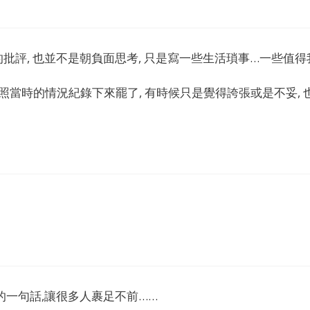
批評, 也並不是朝負面思考, 只是寫一些生活瑣事…一些值得
當時的情況紀錄下來罷了, 有時候只是覺得誇張或是不妥, 
的一句話,讓很多人裹足不前……