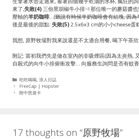
生拿著水壺走過來, 看著四個幾乎乾涸的水杯, 瘋狂的詢
來了,
失敗(4)
三份黑胡椒牛小排~! 那位唯一的蘑菇醬也
壓軸的
羊奶咖啡
…(
聽說有時候羊奶咖啡會有結塊, 因為
後是最後的甜點:
失敗(5)
2.5x6x3 cm的小小chee
我想, 原野牧場對我來說還是不太適合用餐, 喝下午茶
附記: 當初我們先是做在室內的非吸煙區(因為太炎熱,
自殺式的向牛小排俯衝攻擊… 向服務生詢問是否有蚊香,
Categories
吃吃喝喝
,
浪人日誌
FreeCap | Hopster
附中悠遊卡
17 thoughts on “原野牧場”