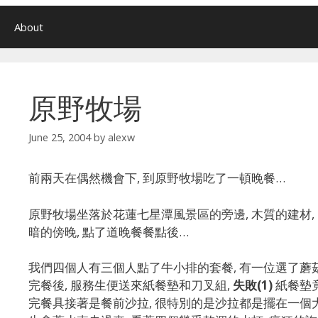
About
原野牧場
June 25, 2004
by
alexw
前兩天在偶然機會下, 到原野牧場吃了一頓晚餐…
原野牧場坐落於花蓮七星潭風景區的旁邊, 木質的建材
暗的傍晚, 點了道晚餐餐點後…
我們四個人有三個人點了牛小排的套餐, 有一位選了蘑菇
完餐後, 服務生便送來紙餐墊和刀叉組,
失敗(1)
紙餐墊
完餐具接著是餐前沙拉, 很特別的是沙拉都是擺在一個大蚌殼